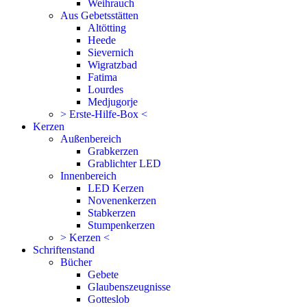
Weihrauch
Aus Gebetsstätten
Altötting
Heede
Sievernich
Wigratzbad
Fatima
Lourdes
Medjugorje
> Erste-Hilfe-Box <
Kerzen
Außenbereich
Grabkerzen
Grablichter LED
Innenbereich
LED Kerzen
Novenenkerzen
Stabkerzen
Stumpenkerzen
> Kerzen <
Schriftenstand
Bücher
Gebete
Glaubenszeugnisse
Gotteslob