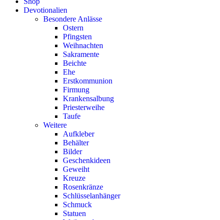
Shop
Devotionalien
Besondere Anlässe
Ostern
Pfingsten
Weihnachten
Sakramente
Beichte
Ehe
Erstkommunion
Firmung
Krankensalbung
Priesterweihe
Taufe
Weitere
Aufkleber
Behälter
Bilder
Geschenkideen
Geweiht
Kreuze
Rosenkränze
Schlüsselanhänger
Schmuck
Statuen