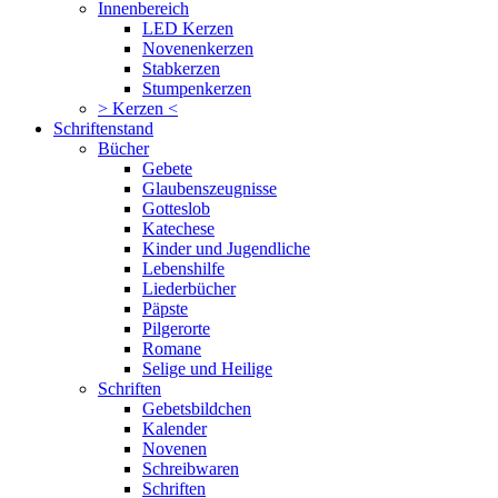
Innenbereich
LED Kerzen
Novenenkerzen
Stabkerzen
Stumpenkerzen
> Kerzen <
Schriftenstand
Bücher
Gebete
Glaubenszeugnisse
Gotteslob
Katechese
Kinder und Jugendliche
Lebenshilfe
Liederbücher
Päpste
Pilgerorte
Romane
Selige und Heilige
Schriften
Gebetsbildchen
Kalender
Novenen
Schreibwaren
Schriften