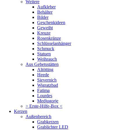
Weitere
Aufkleber
Behälter
Bilder
Geschenkideen
Geweiht
Kreuze
Rosenkränze
Schlüsselanhänger
Schmuck
Statuen
Weihrauch
Aus Gebetsstätten
Altötting
Heede
Sievernich
Wigratzbad
Fatima
Lourdes
Medjugorje
> Erste-Hilfe-Box <
Kerzen
Außenbereich
Grabkerzen
Grablichter LED