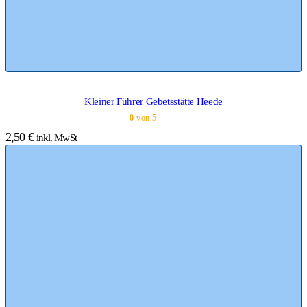
Kleiner Führer Gebetsstätte Heede
0
von 5
2,50
€
inkl. MwSt