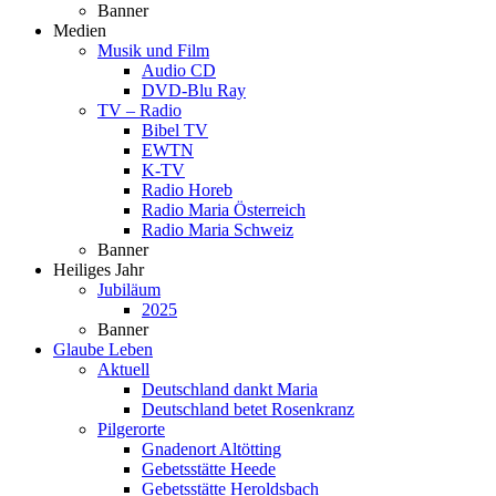
Banner
Medien
Musik und Film
Audio CD
DVD-Blu Ray
TV – Radio
Bibel TV
EWTN
K-TV
Radio Horeb
Radio Maria Österreich
Radio Maria Schweiz
Banner
Heiliges Jahr
Jubiläum
2025
Banner
Glaube Leben
Aktuell
Deutschland dankt Maria
Deutschland betet Rosenkranz
Pilgerorte
Gnadenort Altötting
Gebetsstätte Heede
Gebetsstätte Heroldsbach