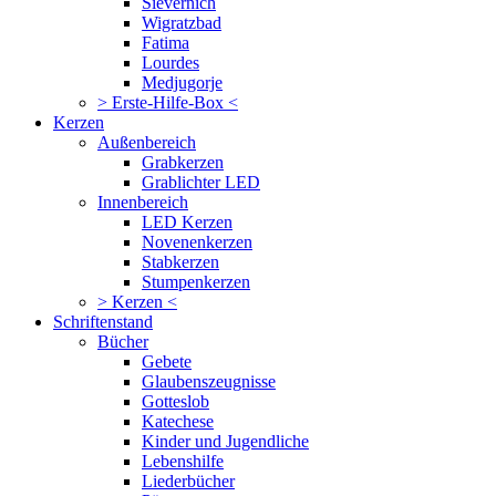
Sievernich
Wigratzbad
Fatima
Lourdes
Medjugorje
> Erste-Hilfe-Box <
Kerzen
Außenbereich
Grabkerzen
Grablichter LED
Innenbereich
LED Kerzen
Novenenkerzen
Stabkerzen
Stumpenkerzen
> Kerzen <
Schriftenstand
Bücher
Gebete
Glaubenszeugnisse
Gotteslob
Katechese
Kinder und Jugendliche
Lebenshilfe
Liederbücher