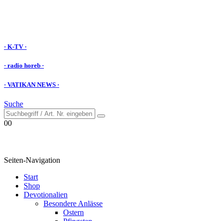
· K-TV ·
· radio horeb ·
· VATIKAN NEWS ·
Suche
0
0
Seiten-Navigation
Start
Shop
Devotionalien
Besondere Anlässe
Ostern