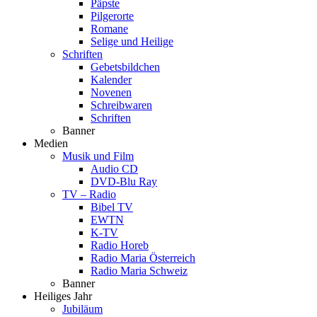
Päpste
Pilgerorte
Romane
Selige und Heilige
Schriften
Gebetsbildchen
Kalender
Novenen
Schreibwaren
Schriften
Banner
Medien
Musik und Film
Audio CD
DVD-Blu Ray
TV – Radio
Bibel TV
EWTN
K-TV
Radio Horeb
Radio Maria Österreich
Radio Maria Schweiz
Banner
Heiliges Jahr
Jubiläum