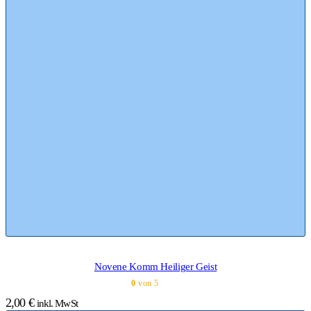
Novene Komm Heiliger Geist
0
von 5
2,00
€
inkl. MwSt