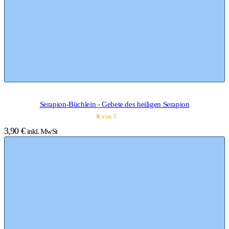
Serapion-Büchlein - Gebete des heiligen Serapion
0
von 5
3,90
€
inkl. MwSt