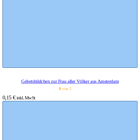
Gebetsbildchen zur Frau aller Völker aus Amsterdam
0
von 5
0,15
€
inkl. MwSt