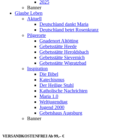
2025
Banner
Glaube Leben
Aktuell
Deutschland dankt Maria
Deutschland betet Rosenkranz
Pilgerorte
Gnadenort Altötting
Gebetsstätte Heede
Gebetsstätte Heroldsbach
Gebetsstätte Sievernich
Gebetsstätte Wigratzbad
Inspiration
Die Bibel
Katechismus
Der Heilige Stuhl
Katholische Nachrichten
Maria 1.0
Weltjugendtag
Jugend 2000
Gebetshaus Augsburg
Banner
VERSANDKOSTENFREI Ab 99,– €