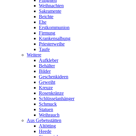
Pfingsten
Weihnachten
Sakramente
Beichte
Ehe
Erstkommunion
Firmung
Krankensalbung
Priesterweihe
Taufe
Weitere
Aufkleber
Behälter
Bilder
Geschenkideen
Geweiht
Kreuze
Rosenkränze
Schlüsselanhänger
Schmuck
Statuen
Weihrauch
Aus Gebetsstätten
Altötting
Heede