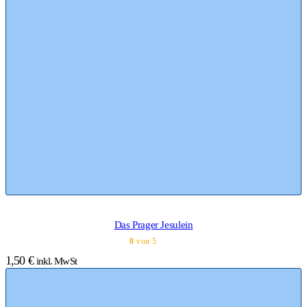
Das Prager Jesulein
0
von 5
1,50
€
inkl. MwSt