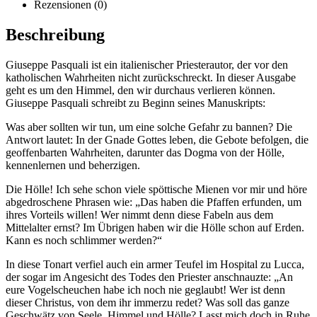
Rezensionen (0)
Beschreibung
Giuseppe Pasquali ist ein italienischer Priesterautor, der vor den
katholischen Wahrheiten nicht zurückschreckt. In dieser Ausgabe
geht es um den Himmel, den wir durchaus verlieren können.
Giuseppe Pasquali schreibt zu Beginn seines Manuskripts:
Was aber sollten wir tun, um eine solche Gefahr zu bannen? Die
Antwort lautet: In der Gnade Gottes leben, die Gebote befolgen, die
geoffenbarten Wahrheiten, darunter das Dogma von der Hölle,
kennenlernen und beherzigen.
Die Hölle! Ich sehe schon viele spöttische Mienen vor mir und höre
abgedroschene Phrasen wie: „Das haben die Pfaffen erfunden, um
ihres Vorteils willen! Wer nimmt denn diese Fabeln aus dem
Mittelalter ernst? Im Übrigen haben wir die Hölle schon auf Erden.
Kann es noch schlimmer werden?“
In diese Tonart verfiel auch ein armer Teufel im Hospital zu Lucca,
der sogar im Angesicht des Todes den Priester anschnauzte: „An
eure Vogelscheuchen habe ich noch nie geglaubt! Wer ist denn
dieser Christus, von dem ihr immerzu redet? Was soll das ganze
Geschwätz von Seele, Himmel und Hölle? Lasst mich doch in Ruhe