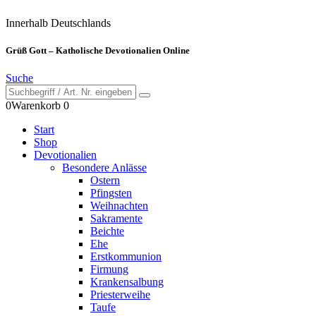
Innerhalb Deutschlands
Grüß Gott – Katholische Devotionalien Online
Suche
0
Warenkorb
0
Start
Shop
Devotionalien
Besondere Anlässe
Ostern
Pfingsten
Weihnachten
Sakramente
Beichte
Ehe
Erstkommunion
Firmung
Krankensalbung
Priesterweihe
Taufe