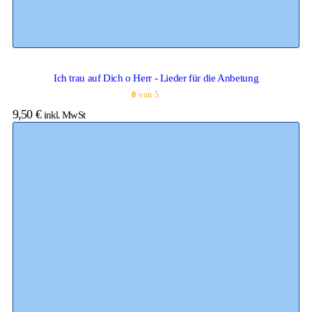
Ich trau auf Dich o Herr - Lieder für die Anbetung
0
von 5
9,50
€
inkl. MwSt