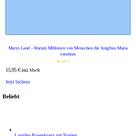
Marys Land - Warum Millionen von Menschen die Jungfrau Maria
verehren
0
von 5
15,95
€
inkl. MwSt
Jetzt Sichern
Beliebt
Lourdes-Rosenkranz mit Namen