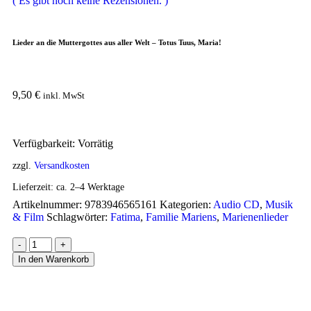
( Es gibt noch keine Rezensionen. )
Lieder an die Muttergottes aus aller Welt – Totus Tuus, Maria!
9,50
€
inkl. MwSt
Verfügbarkeit:
Vorrätig
zzgl.
Versandkosten
Lieferzeit:
ca. 2–4 Werktage
Artikelnummer:
9783946565161
Kategorien:
Audio CD
,
Musik
& Film
Schlagwörter:
Fatima
,
Familie Mariens
,
Marienenlieder
-
+
In den Warenkorb