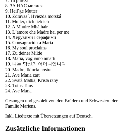
7. Tu pureza
8. 3A HAC молися
9. Heil´ge Mutter
10. Zdravas´, Hviezda morská
11. Mutter, dich lieb ich
12. A Mhuire Mháthair
13. L´amore che Madre hai per me
14. Херувими і серафими
15. Consagración a Maria
16. My soul proclaims
17. Zu deiner Milde
18. Maria, vogliamo amarti
19. 나는 당신의 어머니입니다
20. Madre, fiducia nostra
21. Ave Maria zart
22. Svätá Matka, Krista rany
23. Totus Tuus
24. Ave Maria
Gesungen und gespielt von den Brüdern und Schwestern der
Familie Mariens.
Inkl. Liedtexte mit Übersetzungen auf Deutsch.
Zusätzliche Informationen