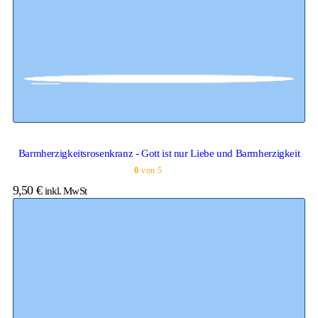
Barmherzigkeitsrosenkranz - Gott ist nur Liebe und Barmherzigkeit
0
von 5
9,50
€
inkl. MwSt