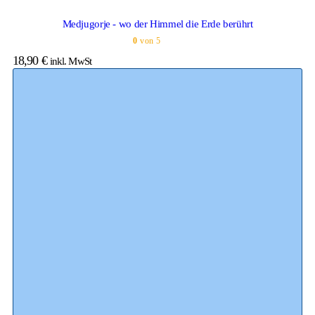
Medjugorje - wo der Himmel die Erde berührt
0
von 5
18,90
€
inkl. MwSt