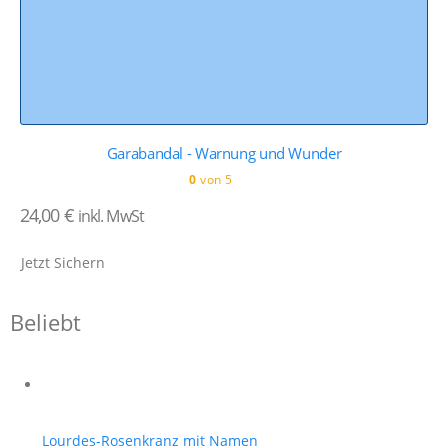
Garabandal - Warnung und Wunder
0
von 5
24,00
€
inkl. MwSt
Jetzt Sichern
Beliebt
Lourdes-Rosenkranz mit Namen