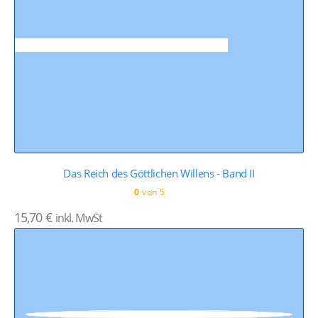
Das Reich des Göttlichen Willens - Band II
0
von 5
15,70
€
inkl. MwSt