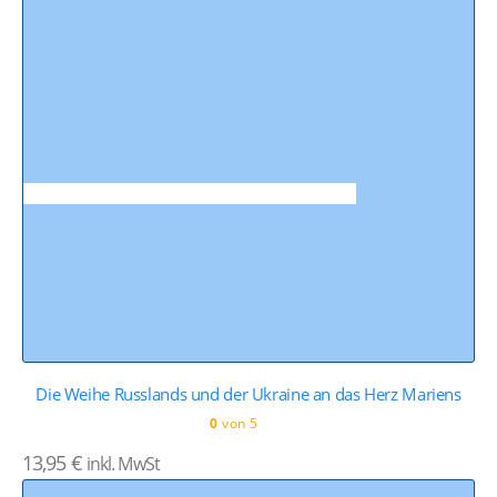
Die Weihe Russlands und der Ukraine an das Herz Mariens
0
von 5
13,95
€
inkl. MwSt