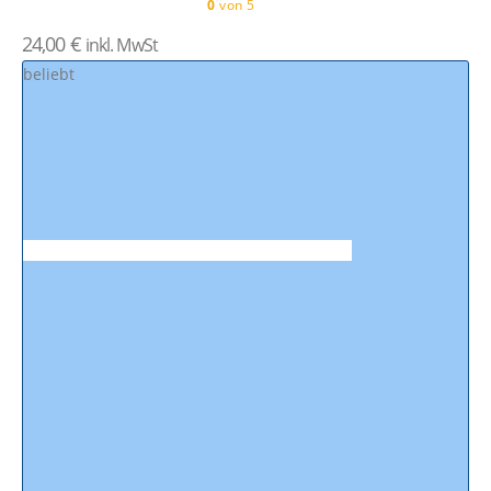
0
von 5
24,00
€
inkl. MwSt
beliebt