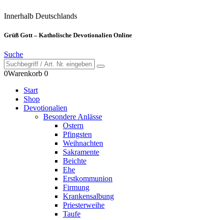
Innerhalb Deutschlands
Grüß Gott – Katholische Devotionalien Online
Suche
0
Warenkorb
0
Start
Shop
Devotionalien
Besondere Anlässe
Ostern
Pfingsten
Weihnachten
Sakramente
Beichte
Ehe
Erstkommunion
Firmung
Krankensalbung
Priesterweihe
Taufe