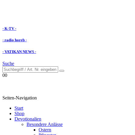
· K-TV ·
· radio horeb ·
· VATIKAN NEWS ·
Suche
0
0
Seiten-Navigation
Start
Shop
Devotionalien
Besondere Anlässe
Ostern