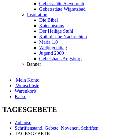
Gebetsstätte Sievernich
Gebetsstätte Wigratzbad
Inspiration
Die Bibel
Katechismus
Der Heilige Stuhl
Katholische Nachrichten
Maria 1.0
Weltjugendtag
Jugend 2000
Gebetshaus Augsburg
Banner
Mein Konto
Wunschliste
Warenkorb
Kasse
TAGESGEBETE
Zuhause
Schriftenstand
,
Gebete
,
Novenen
,
Schriften
TAGESGEBETE