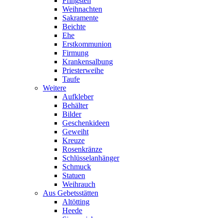
Pfingsten
Weihnachten
Sakramente
Beichte
Ehe
Erstkommunion
Firmung
Krankensalbung
Priesterweihe
Taufe
Weitere
Aufkleber
Behälter
Bilder
Geschenkideen
Geweiht
Kreuze
Rosenkränze
Schlüsselanhänger
Schmuck
Statuen
Weihrauch
Aus Gebetsstätten
Altötting
Heede