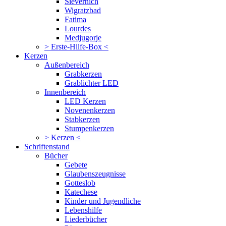
Sievernich
Wigratzbad
Fatima
Lourdes
Medjugorje
> Erste-Hilfe-Box <
Kerzen
Außenbereich
Grabkerzen
Grablichter LED
Innenbereich
LED Kerzen
Novenenkerzen
Stabkerzen
Stumpenkerzen
> Kerzen <
Schriftenstand
Bücher
Gebete
Glaubenszeugnisse
Gotteslob
Katechese
Kinder und Jugendliche
Lebenshilfe
Liederbücher