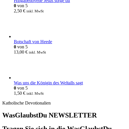
Hingabenovene Jesus sorge du
0
von 5
2,50
€
inkl. MwSt
Botschaft von Heede
0
von 5
13,00
€
inkl. MwSt
Was uns die Königin des Weltalls sagt
0
von 5
1,50
€
inkl. MwSt
Katholische Devotionalien
WasGlaubstDu NEWSLETTER
Tragen Sie sich in die WasGlaubstDu