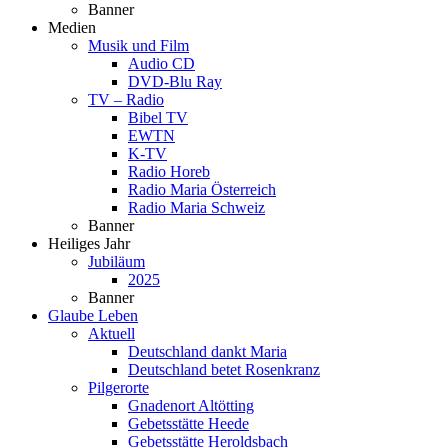
Banner
Medien
Musik und Film
Audio CD
DVD-Blu Ray
TV – Radio
Bibel TV
EWTN
K-TV
Radio Horeb
Radio Maria Österreich
Radio Maria Schweiz
Banner
Heiliges Jahr
Jubiläum
2025
Banner
Glaube Leben
Aktuell
Deutschland dankt Maria
Deutschland betet Rosenkranz
Pilgerorte
Gnadenort Altötting
Gebetsstätte Heede
Gebetsstätte Heroldsbach