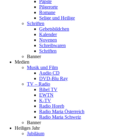
Päpste
Pilgerorte
Romane
Selige und Heilige
Schriften
Gebetsbildchen
Kalender
Novenen
Schreibwaren
Schriften
Banner
Medien
Musik und Film
Audio CD
DVD-Blu Ray
TV – Radio
Bibel TV
EWTN
K-TV
Radio Horeb
Radio Maria Österreich
Radio Maria Schweiz
Banner
Heiliges Jahr
Jubiläum