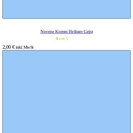
Novene Komm Heiliger Geist
0
von 5
2,00
€
inkl. MwSt