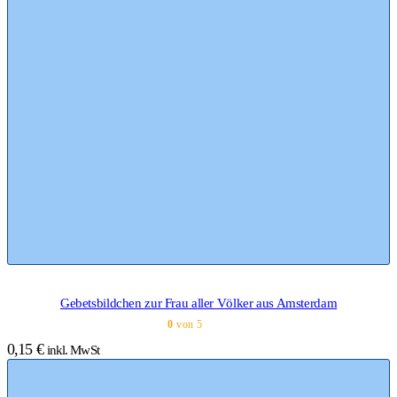
Gebetsbildchen zur Frau aller Völker aus Amsterdam
0
von 5
0,15
€
inkl. MwSt