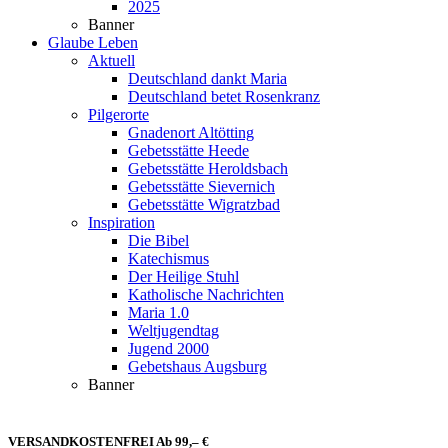
2025
Banner
Glaube Leben
Aktuell
Deutschland dankt Maria
Deutschland betet Rosenkranz
Pilgerorte
Gnadenort Altötting
Gebetsstätte Heede
Gebetsstätte Heroldsbach
Gebetsstätte Sievernich
Gebetsstätte Wigratzbad
Inspiration
Die Bibel
Katechismus
Der Heilige Stuhl
Katholische Nachrichten
Maria 1.0
Weltjugendtag
Jugend 2000
Gebetshaus Augsburg
Banner
VERSANDKOSTENFREI Ab 99,– €