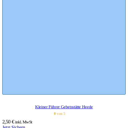
Kleiner Führer Gebetsstätte Heede
0
von 5
2,50
€
inkl. MwSt
Jetzt Sichern