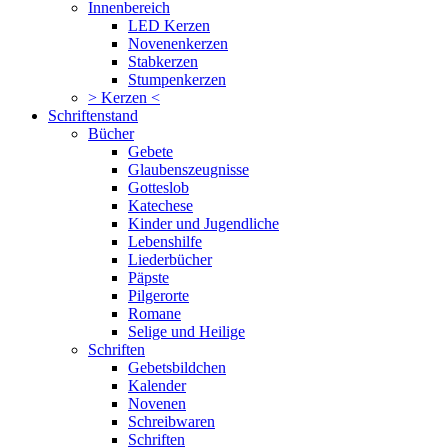
Innenbereich
LED Kerzen
Novenenkerzen
Stabkerzen
Stumpenkerzen
> Kerzen <
Schriftenstand
Bücher
Gebete
Glaubenszeugnisse
Gotteslob
Katechese
Kinder und Jugendliche
Lebenshilfe
Liederbücher
Päpste
Pilgerorte
Romane
Selige und Heilige
Schriften
Gebetsbildchen
Kalender
Novenen
Schreibwaren
Schriften