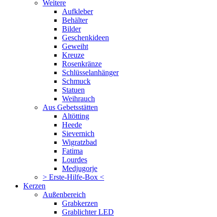
Weitere
Aufkleber
Behälter
Bilder
Geschenkideen
Geweiht
Kreuze
Rosenkränze
Schlüsselanhänger
Schmuck
Statuen
Weihrauch
Aus Gebetsstätten
Altötting
Heede
Sievernich
Wigratzbad
Fatima
Lourdes
Medjugorje
> Erste-Hilfe-Box <
Kerzen
Außenbereich
Grabkerzen
Grablichter LED