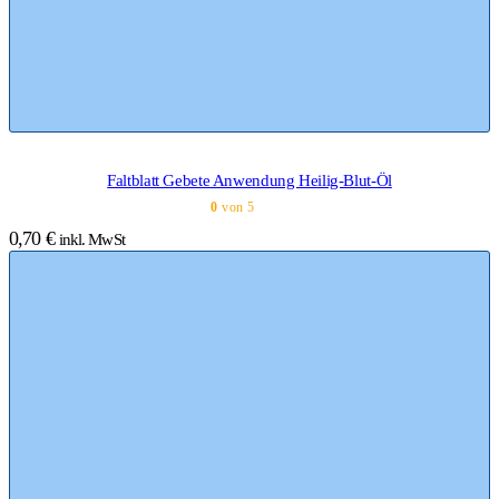
Faltblatt Gebete Anwendung Heilig-Blut-Öl
0
von 5
0,70
€
inkl. MwSt