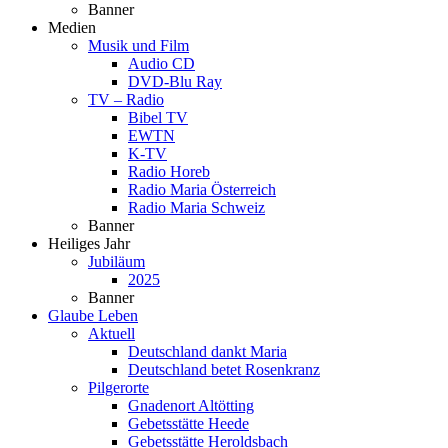
Banner
Medien
Musik und Film
Audio CD
DVD-Blu Ray
TV – Radio
Bibel TV
EWTN
K-TV
Radio Horeb
Radio Maria Österreich
Radio Maria Schweiz
Banner
Heiliges Jahr
Jubiläum
2025
Banner
Glaube Leben
Aktuell
Deutschland dankt Maria
Deutschland betet Rosenkranz
Pilgerorte
Gnadenort Altötting
Gebetsstätte Heede
Gebetsstätte Heroldsbach