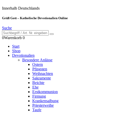
Innerhalb Deutschlands
Grüß Gott – Katholische Devotionalien Online
Suche
0
Warenkorb
0
Start
Shop
Devotionalien
Besondere Anlässe
Ostern
Pfingsten
Weihnachten
Sakramente
Beichte
Ehe
Erstkommunion
Firmung
Krankensalbung
Priesterweihe
Taufe