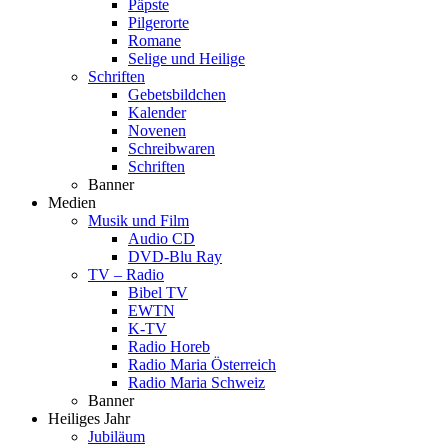
Päpste
Pilgerorte
Romane
Selige und Heilige
Schriften
Gebetsbildchen
Kalender
Novenen
Schreibwaren
Schriften
Banner
Medien
Musik und Film
Audio CD
DVD-Blu Ray
TV – Radio
Bibel TV
EWTN
K-TV
Radio Horeb
Radio Maria Österreich
Radio Maria Schweiz
Banner
Heiliges Jahr
Jubiläum