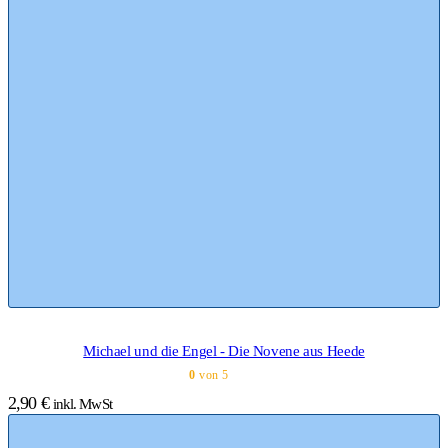
Michael und die Engel - Die Novene aus Heede
0
von 5
2,90
€
inkl. MwSt