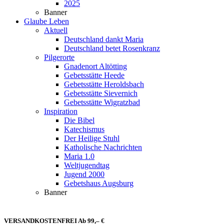
2025
Banner
Glaube Leben
Aktuell
Deutschland dankt Maria
Deutschland betet Rosenkranz
Pilgerorte
Gnadenort Altötting
Gebetsstätte Heede
Gebetsstätte Heroldsbach
Gebetsstätte Sievernich
Gebetsstätte Wigratzbad
Inspiration
Die Bibel
Katechismus
Der Heilige Stuhl
Katholische Nachrichten
Maria 1.0
Weltjugendtag
Jugend 2000
Gebetshaus Augsburg
Banner
VERSANDKOSTENFREI Ab 99,– €