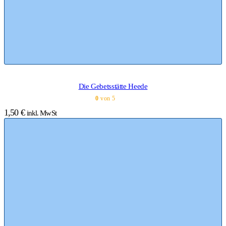
Die Gebetsstätte Heede
0
von 5
1,50
€
inkl. MwSt