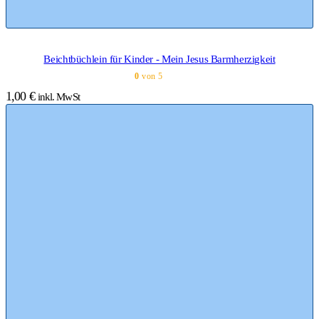
Beichtbüchlein für Kinder - Mein Jesus Barmherzigkeit
0
von 5
1,00
€
inkl. MwSt