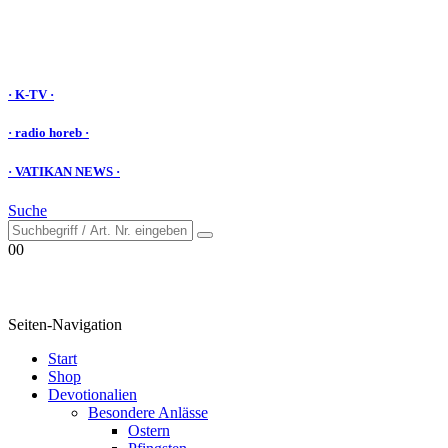
· K-TV ·
· radio horeb ·
· VATIKAN NEWS ·
Suche
0
0
Seiten-Navigation
Start
Shop
Devotionalien
Besondere Anlässe
Ostern