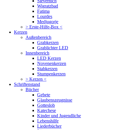
Sievernich
Wigratzbad
Fatima
Lourdes
Medjugorje
> Erste-Hilfe-Box <
Kerzen
Außenbereich
Grabkerzen
Grablichter LED
Innenbereich
LED Kerzen
Novenenkerzen
Stabkerzen
Stumpenkerzen
> Kerzen <
Schriftenstand
Bücher
Gebete
Glaubenszeugnisse
Gotteslob
Katechese
Kinder und Jugendliche
Lebenshilfe
Liederbücher