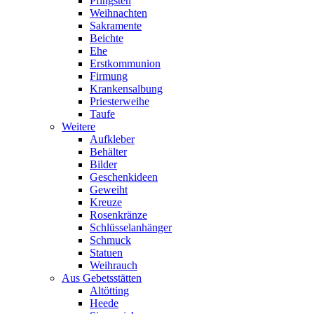
Pfingsten
Weihnachten
Sakramente
Beichte
Ehe
Erstkommunion
Firmung
Krankensalbung
Priesterweihe
Taufe
Weitere
Aufkleber
Behälter
Bilder
Geschenkideen
Geweiht
Kreuze
Rosenkränze
Schlüsselanhänger
Schmuck
Statuen
Weihrauch
Aus Gebetsstätten
Altötting
Heede