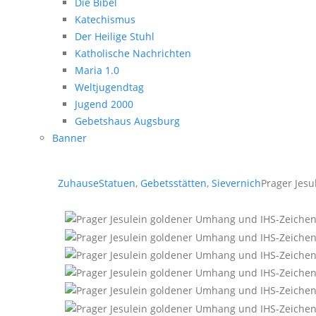
Die Bibel
Katechismus
Der Heilige Stuhl
Katholische Nachrichten
Maria 1.0
Weltjugendtag
Jugend 2000
Gebetshaus Augsburg
Banner
Zuhause
Statuen
,
Gebetsstätten
,
Sievernich
Prager Jes