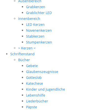
Außenbereich
Grabkerzen
Grablichter LED
Innenbereich
LED Kerzen
Novenenkerzen
Stabkerzen
Stumpenkerzen
> Kerzen <
Schriftenstand
Bücher
Gebete
Glaubenszeugnisse
Gotteslob
Katechese
Kinder und Jugendliche
Lebenshilfe
Liederbücher
Päpste