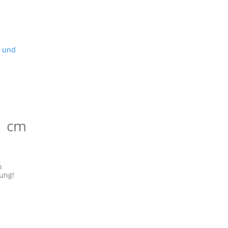
g und
1 cm
n
ung!