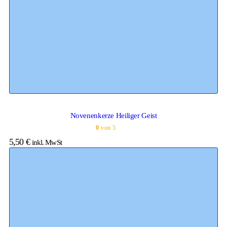
Novenenkerze Heiliger Geist
0
von 5
5,50
€
inkl. MwSt