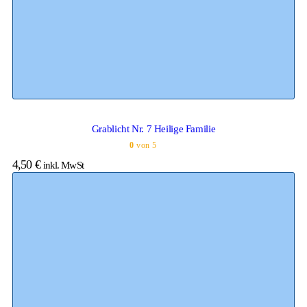
Grablicht Nr. 7 Heilige Familie
0
von 5
4,50
€
inkl. MwSt