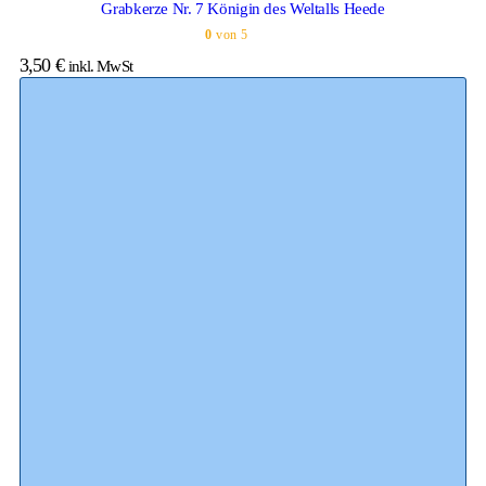
Grabkerze Nr. 7 Königin des Weltalls Heede
0
von 5
3,50
€
inkl. MwSt