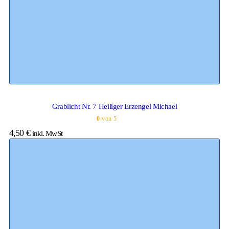
Grablicht Nr. 7 Heiliger Erzengel Michael
0
von 5
4,50
€
inkl. MwSt