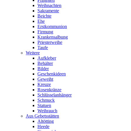
Pfingsten
Weihnachten
Sakramente
Beichte
Ehe
Erstkommunion
Firmung
Krankensalbung
Priesterweihe
Taufe
Weitere
Aufkleber
Behälter
Bilder
Geschenkideen
Geweiht
Kreuze
Rosenkränze
Schlüsselanhänger
Schmuck
Statuen
Weihrauch
Aus Gebetsstätten
Altötting
Heede