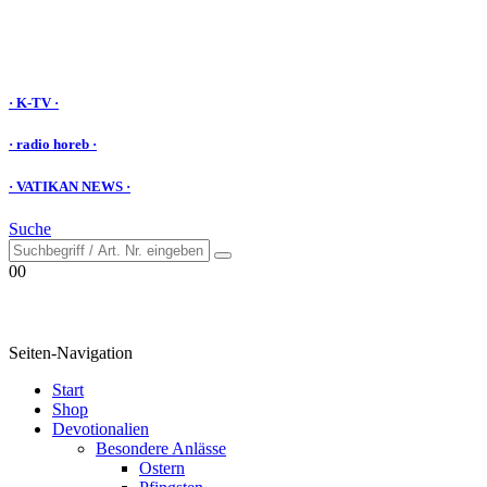
· K-TV ·
· radio horeb ·
· VATIKAN NEWS ·
Suche
0
0
Seiten-Navigation
Start
Shop
Devotionalien
Besondere Anlässe
Ostern