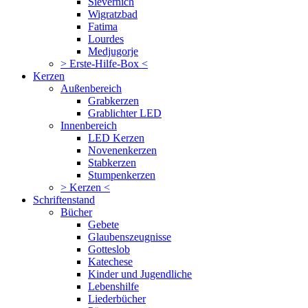
Sievernich
Wigratzbad
Fatima
Lourdes
Medjugorje
> Erste-Hilfe-Box <
Kerzen
Außenbereich
Grabkerzen
Grablichter LED
Innenbereich
LED Kerzen
Novenenkerzen
Stabkerzen
Stumpenkerzen
> Kerzen <
Schriftenstand
Bücher
Gebete
Glaubenszeugnisse
Gotteslob
Katechese
Kinder und Jugendliche
Lebenshilfe
Liederbücher