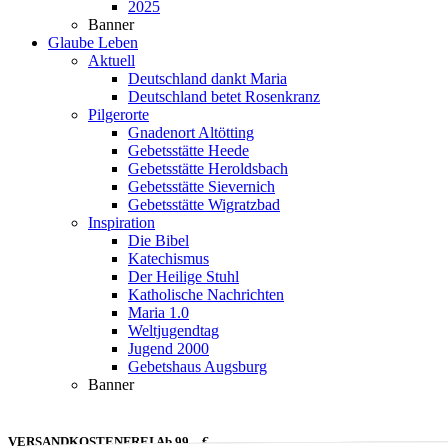
2025
Banner
Glaube Leben
Aktuell
Deutschland dankt Maria
Deutschland betet Rosenkranz
Pilgerorte
Gnadenort Altötting
Gebetsstätte Heede
Gebetsstätte Heroldsbach
Gebetsstätte Sievernich
Gebetsstätte Wigratzbad
Inspiration
Die Bibel
Katechismus
Der Heilige Stuhl
Katholische Nachrichten
Maria 1.0
Weltjugendtag
Jugend 2000
Gebetshaus Augsburg
Banner
VERSANDKOSTENFREI Ab 99,– €