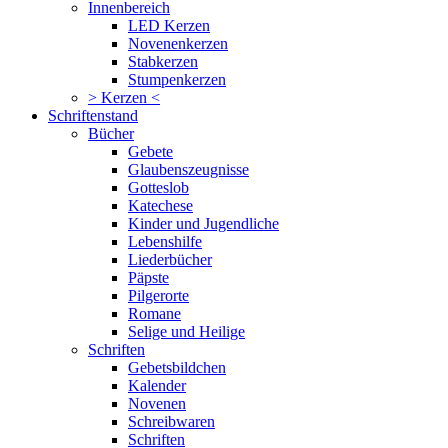
Innenbereich
LED Kerzen
Novenenkerzen
Stabkerzen
Stumpenkerzen
> Kerzen <
Schriftenstand
Bücher
Gebete
Glaubenszeugnisse
Gotteslob
Katechese
Kinder und Jugendliche
Lebenshilfe
Liederbücher
Päpste
Pilgerorte
Romane
Selige und Heilige
Schriften
Gebetsbildchen
Kalender
Novenen
Schreibwaren
Schriften