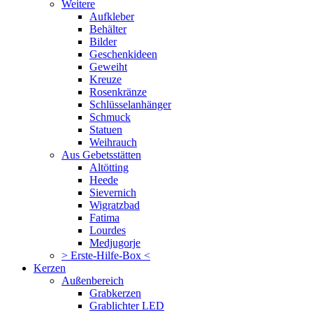
Weitere
Aufkleber
Behälter
Bilder
Geschenkideen
Geweiht
Kreuze
Rosenkränze
Schlüsselanhänger
Schmuck
Statuen
Weihrauch
Aus Gebetsstätten
Altötting
Heede
Sievernich
Wigratzbad
Fatima
Lourdes
Medjugorje
> Erste-Hilfe-Box <
Kerzen
Außenbereich
Grabkerzen
Grablichter LED