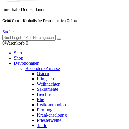
Innerhalb Deutschlands
Grüß Gott – Katholische Devotionalien Online
Suche
0
Warenkorb
0
Start
Shop
Devotionalien
Besondere Anlässe
Ostern
Pfingsten
Weihnachten
Sakramente
Beichte
Ehe
Erstkommunion
Firmung
Krankensalbung
Priesterweihe
Taufe