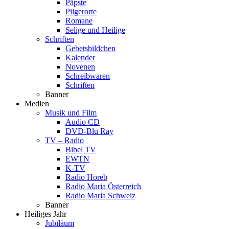
Päpste
Pilgerorte
Romane
Selige und Heilige
Schriften
Gebetsbildchen
Kalender
Novenen
Schreibwaren
Schriften
Banner
Medien
Musik und Film
Audio CD
DVD-Blu Ray
TV – Radio
Bibel TV
EWTN
K-TV
Radio Horeb
Radio Maria Österreich
Radio Maria Schweiz
Banner
Heiliges Jahr
Jubiläum