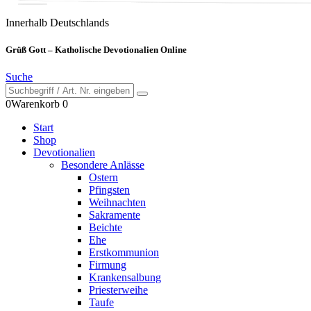
Innerhalb Deutschlands
Grüß Gott – Katholische Devotionalien Online
Suche
0
Warenkorb
0
Start
Shop
Devotionalien
Besondere Anlässe
Ostern
Pfingsten
Weihnachten
Sakramente
Beichte
Ehe
Erstkommunion
Firmung
Krankensalbung
Priesterweihe
Taufe