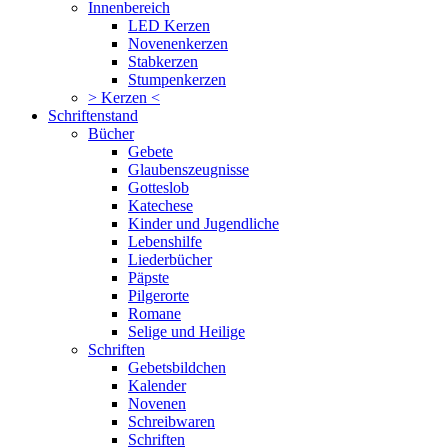
Innenbereich
LED Kerzen
Novenenkerzen
Stabkerzen
Stumpenkerzen
> Kerzen <
Schriftenstand
Bücher
Gebete
Glaubenszeugnisse
Gotteslob
Katechese
Kinder und Jugendliche
Lebenshilfe
Liederbücher
Päpste
Pilgerorte
Romane
Selige und Heilige
Schriften
Gebetsbildchen
Kalender
Novenen
Schreibwaren
Schriften