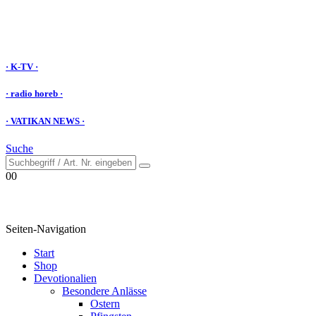
· K-TV ·
· radio horeb ·
· VATIKAN NEWS ·
Suche
0
0
Seiten-Navigation
Start
Shop
Devotionalien
Besondere Anlässe
Ostern