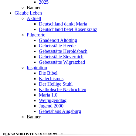
2025
Banner
Glaube Leben
Aktuell
Deutschland dankt Maria
Deutschland betet Rosenkranz
Pilgerorte
Gnadenort Altötting
Gebetsstätte Heede
Gebetsstätte Heroldsbach
Gebetsstätte Sievernich
Gebetsstätte Wigratzbad
Inspiration
Die Bibel
Katechismus
Der Heilige Stuhl
Katholische Nachrichten
Maria 1.0
Weltjugendtag
Jugend 2000
Gebetshaus Augsburg
Banner
VERSANDKOSTENFREI Ab 99,– €