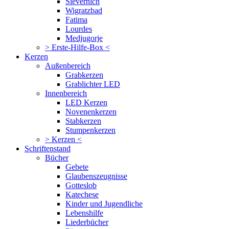
Sievernich
Wigratzbad
Fatima
Lourdes
Medjugorje
> Erste-Hilfe-Box <
Kerzen
Außenbereich
Grabkerzen
Grablichter LED
Innenbereich
LED Kerzen
Novenenkerzen
Stabkerzen
Stumpenkerzen
> Kerzen <
Schriftenstand
Bücher
Gebete
Glaubenszeugnisse
Gotteslob
Katechese
Kinder und Jugendliche
Lebenshilfe
Liederbücher