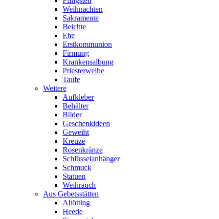
Pfingsten
Weihnachten
Sakramente
Beichte
Ehe
Erstkommunion
Firmung
Krankensalbung
Priesterweihe
Taufe
Weitere
Aufkleber
Behälter
Bilder
Geschenkideen
Geweiht
Kreuze
Rosenkränze
Schlüsselanhänger
Schmuck
Statuen
Weihrauch
Aus Gebetsstätten
Altötting
Heede