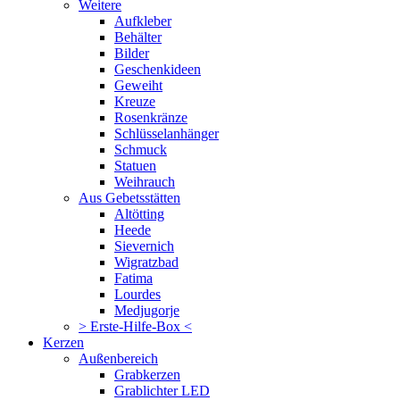
Weitere
Aufkleber
Behälter
Bilder
Geschenkideen
Geweiht
Kreuze
Rosenkränze
Schlüsselanhänger
Schmuck
Statuen
Weihrauch
Aus Gebetsstätten
Altötting
Heede
Sievernich
Wigratzbad
Fatima
Lourdes
Medjugorje
> Erste-Hilfe-Box <
Kerzen
Außenbereich
Grabkerzen
Grablichter LED