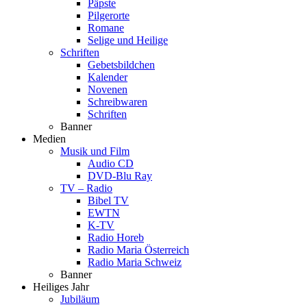
Päpste
Pilgerorte
Romane
Selige und Heilige
Schriften
Gebetsbildchen
Kalender
Novenen
Schreibwaren
Schriften
Banner
Medien
Musik und Film
Audio CD
DVD-Blu Ray
TV – Radio
Bibel TV
EWTN
K-TV
Radio Horeb
Radio Maria Österreich
Radio Maria Schweiz
Banner
Heiliges Jahr
Jubiläum