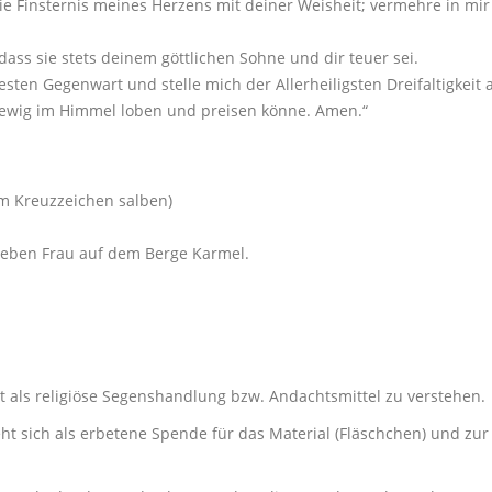
e Finsternis meines Herzens mit deiner Weisheit; vermehre in mir
ss sie stets deinem göttlichen Sohne und dir teuer sei.
sten Gegenwart und stelle mich der Allerheiligsten Dreifaltigkeit a
n ewig im Himmel loben und preisen könne. Amen.“
dem Kreuzzeichen salben)
Lieben Frau auf dem Berge Karmel.
t als religiöse Segenshandlung bzw. Andachtsmittel zu verstehen.
teht sich als erbetene Spende für das Material (Fläschchen) und zu