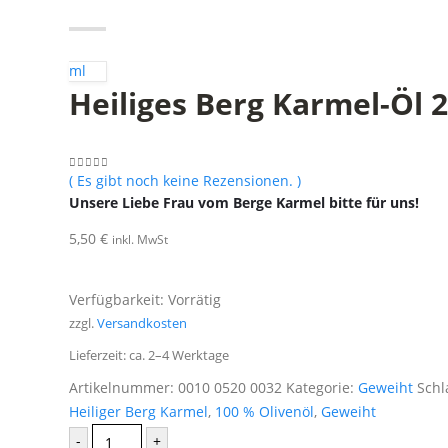
ml
Heiliges Berg Karmel-Öl 
( Es gibt noch keine Rezensionen. )
0
aus 5
Unsere Liebe Frau vom Berge Karmel bitte für uns!
5,50
€
inkl. MwSt
Verfügbarkeit:
Vorrätig
zzgl.
Versandkosten
Lieferzeit:
ca. 2–4 Werktage
Artikelnummer:
0010 0520 0032
Kategorie:
Geweiht
Schl
Heiliger Berg Karmel
,
100 % Olivenöl
,
Geweiht
-
+