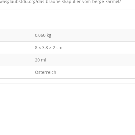
s://wasglaubstdu.org/das-braune-skapulier-vom-berge-karmel/
0,060 kg
8 × 3,8 × 2 cm
20 ml
Österreich