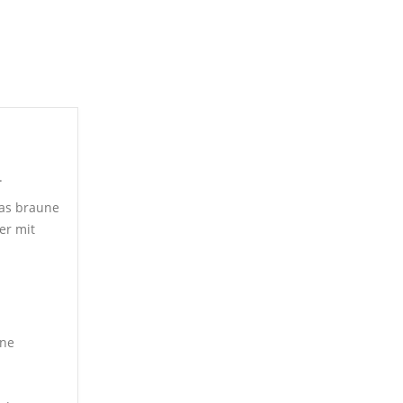
.
das braune
er mit
ene