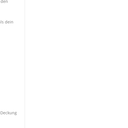
 den
ls dein
r Deckung