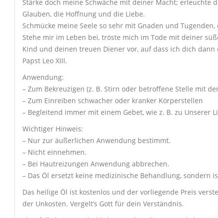
Stärke doch meine Schwäche mit deiner Macht; erleuchte di
Glauben, die Hoffnung und die Liebe.
Schmücke meine Seele so sehr mit Gnaden und Tugenden, da
Stehe mir im Leben bei, tröste mich im Tode mit deiner süße
Kind und deinen treuen Diener vor, auf dass ich dich dan
Papst Leo XIII.
Anwendung:
– Zum Bekreuzigen (z. B. Stirn oder betroffene Stelle mit 
– Zum Einreiben schwacher oder kranker Körperstellen
– Begleitend immer mit einem Gebet, wie z. B. zu Unserer 
Wichtiger Hinweis:
– Nur zur äußerlichen Anwendung bestimmt.
– Nicht einnehmen.
– Bei Hautreizungen Anwendung abbrechen.
– Das Öl ersetzt keine medizinische Behandlung, sondern is
Das heilige Öl ist kostenlos und der vorliegende Preis vers
der Unkosten. Vergelt’s Gott für dein Verständnis.