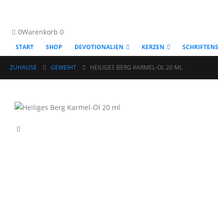
0
Warenkorb
0
START
SHOP
DEVOTIONALIEN
KERZEN
SCHRIFTEN
ZUHAUSE
GEWEIHT
HEILIGES BERG KARMEL-ÖL 20 ML