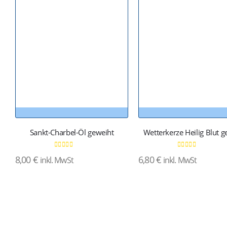
Sankt-Charbel-Öl geweiht
Wetterkerze Heilig Blut g
0
von 5
0
von 5
8,00
€
6,80
€
inkl. MwSt
inkl. MwSt