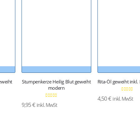
eweiht
Stumpenkerze Heilig Blut geweiht
Rita-Öl geweiht inkl
modern
0
von 5
4,50
€
inkl. MwSt
0
von 5
9,95
€
inkl. MwSt