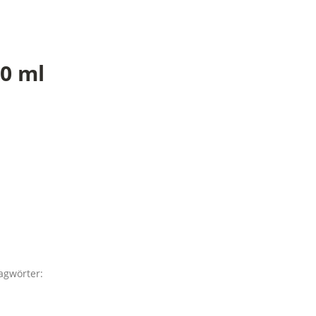
20 ml
agwörter: