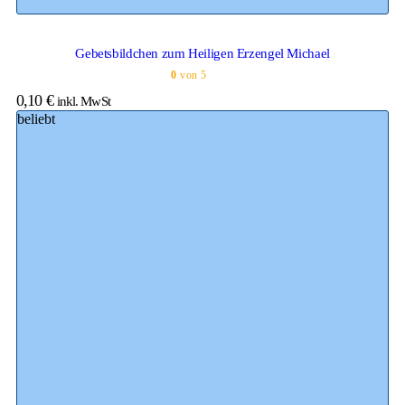
Gebetsbildchen zum Heiligen Erzengel Michael
0
von 5
0,10
€
inkl. MwSt
beliebt