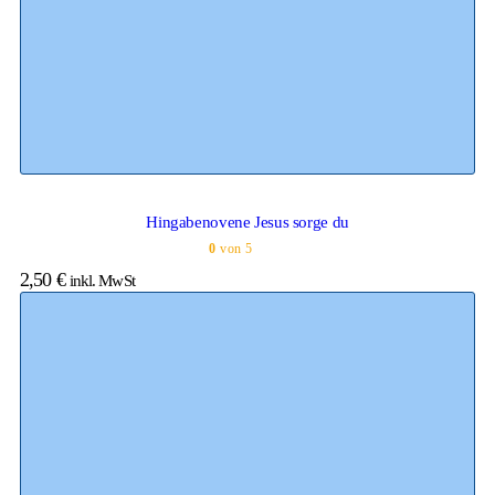
Hingabenovene Jesus sorge du
0
von 5
2,50
€
inkl. MwSt