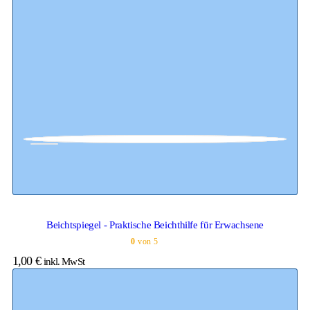
Beichtspiegel - Praktische Beichthilfe für Erwachsene
0
von 5
1,00
€
inkl. MwSt