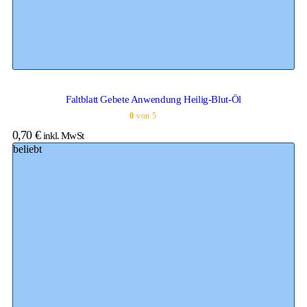
Faltblatt Gebete Anwendung Heilig-Blut-Öl
0
von 5
0,70
€
inkl. MwSt
beliebt