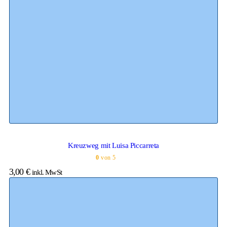
Kreuzweg mit Luisa Piccarreta
0
von 5
3,00
€
inkl. MwSt