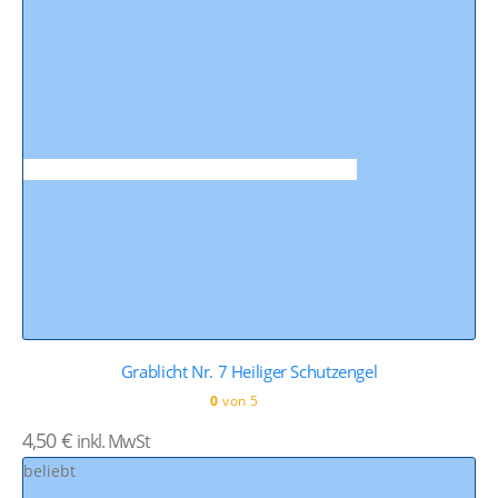
Grablicht Nr. 7 Heiliger Schutzengel
0
von 5
4,50
€
inkl. MwSt
beliebt