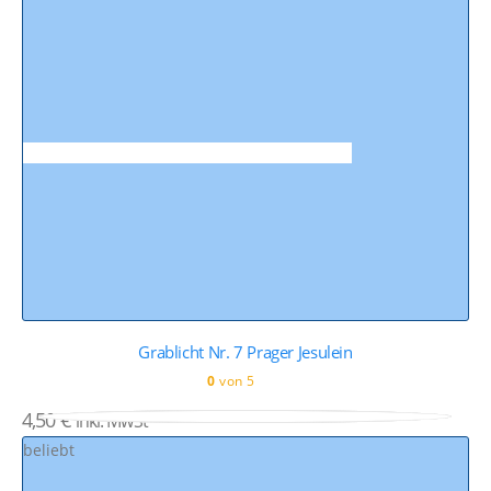
Grablicht Nr. 7 Prager Jesulein
0
von 5
4,50
€
inkl. MwSt
beliebt