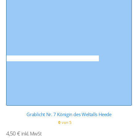
Grablicht Nr. 7 Königin des Weltalls Heede
0
von 5
4,50
€
inkl. MwSt