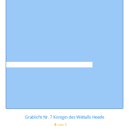
Grablicht Nr. 7 Königin des Weltalls Heede
0
von 5