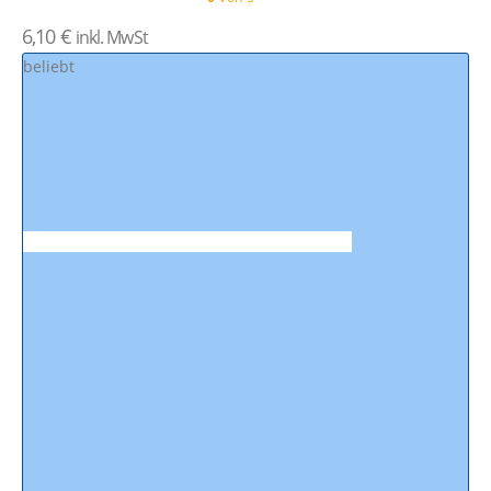
6,10
€
inkl. MwSt
beliebt