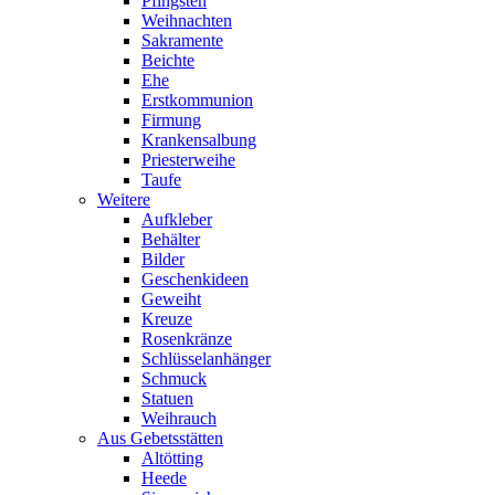
Pfingsten
Weihnachten
Sakramente
Beichte
Ehe
Erstkommunion
Firmung
Krankensalbung
Priesterweihe
Taufe
Weitere
Aufkleber
Behälter
Bilder
Geschenkideen
Geweiht
Kreuze
Rosenkränze
Schlüsselanhänger
Schmuck
Statuen
Weihrauch
Aus Gebetsstätten
Altötting
Heede