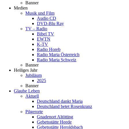
Banner
Medien
Musik und Film
Audio CD
DVD-Blu Ray
TV – Radio
Bibel TV
EWTN
K-TV
Radio Horeb
Radio Maria Österreich
Radio Maria Schweiz
Banner
Heiliges Jahr
Jubiläum
2025
Banner
Glaube Leben
Aktuell
Deutschland dankt Maria
Deutschland betet Rosenkranz
Pilgerorte
Gnadenort Altötting
Gebetsstätte Heede
Gebetsstätte Heroldsbach