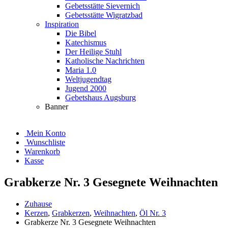
Gebetsstätte Sievernich
Gebetsstätte Wigratzbad
Inspiration
Die Bibel
Katechismus
Der Heilige Stuhl
Katholische Nachrichten
Maria 1.0
Weltjugendtag
Jugend 2000
Gebetshaus Augsburg
Banner
Mein Konto
Wunschliste
Warenkorb
Kasse
Grabkerze Nr. 3 Gesegnete Weihnachten
Zuhause
Kerzen
,
Grabkerzen
,
Weihnachten
,
Öl Nr. 3
Grabkerze Nr. 3 Gesegnete Weihnachten