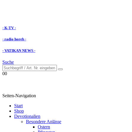
· K-TV ·
· radio horeb ·
· VATIKAN NEWS ·
Suche
0
0
Seiten-Navigation
Start
Shop
Devotionalien
Besondere Anlässe
Ostern