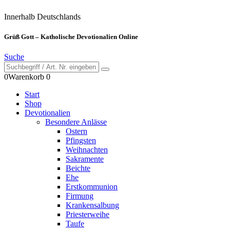
Innerhalb Deutschlands
Grüß Gott – Katholische Devotionalien Online
Suche
0
Warenkorb
0
Start
Shop
Devotionalien
Besondere Anlässe
Ostern
Pfingsten
Weihnachten
Sakramente
Beichte
Ehe
Erstkommunion
Firmung
Krankensalbung
Priesterweihe
Taufe