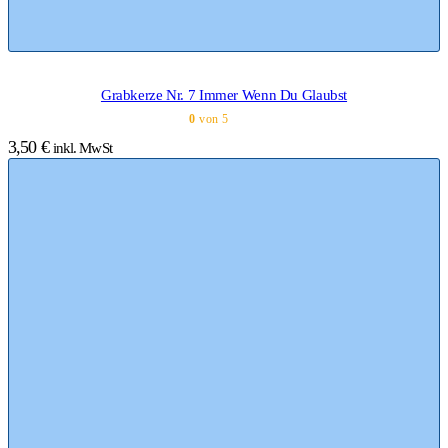
Grabkerze Nr. 7 Immer Wenn Du Glaubst
0
von 5
3,50
€
inkl. MwSt