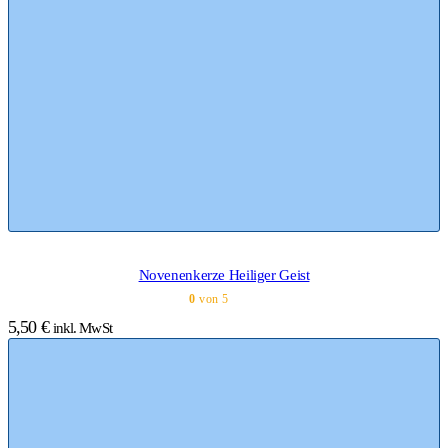
Novenenkerze Heiliger Geist
0
von 5
5,50
€
inkl. MwSt