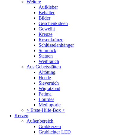
Weitere
Aufkleber
Behälter
Bilder
Geschenkideen
Geweiht
Kreuze
Rosenkränze
Schlüsselanhänger
Schmuck
Statuen
Weihrauch
Aus Gebetsstätten
Altötting
Heede
Sievernich
Wigratzbad
Fatima
Lourdes
Medjugorje
> Erste-Hilfe-Box <
Kerzen
Außenbereich
Grabkerzen
Grablichter LED