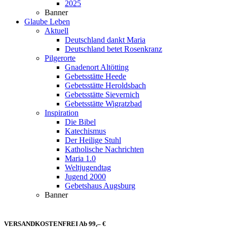
2025
Banner
Glaube Leben
Aktuell
Deutschland dankt Maria
Deutschland betet Rosenkranz
Pilgerorte
Gnadenort Altötting
Gebetsstätte Heede
Gebetsstätte Heroldsbach
Gebetsstätte Sievernich
Gebetsstätte Wigratzbad
Inspiration
Die Bibel
Katechismus
Der Heilige Stuhl
Katholische Nachrichten
Maria 1.0
Weltjugendtag
Jugend 2000
Gebetshaus Augsburg
Banner
VERSANDKOSTENFREI Ab 99,– €