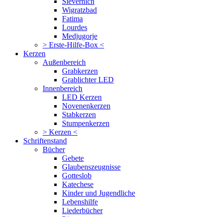
Sievernich
Wigratzbad
Fatima
Lourdes
Medjugorje
> Erste-Hilfe-Box <
Kerzen
Außenbereich
Grabkerzen
Grablichter LED
Innenbereich
LED Kerzen
Novenenkerzen
Stabkerzen
Stumpenkerzen
> Kerzen <
Schriftenstand
Bücher
Gebete
Glaubenszeugnisse
Gotteslob
Katechese
Kinder und Jugendliche
Lebenshilfe
Liederbücher