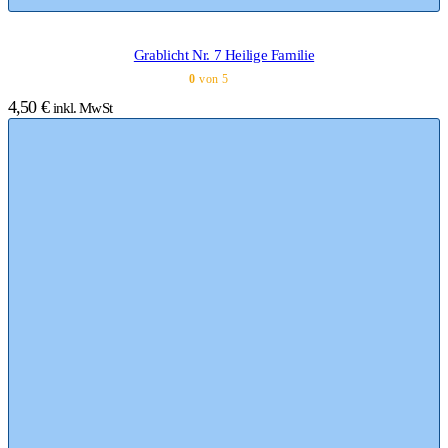
Grablicht Nr. 7 Heilige Familie
0
von 5
4,50
€
inkl. MwSt