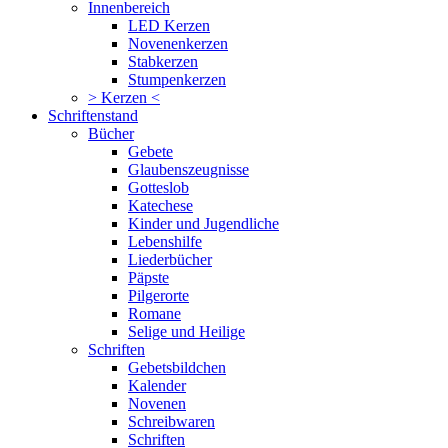
Innenbereich
LED Kerzen
Novenenkerzen
Stabkerzen
Stumpenkerzen
> Kerzen <
Schriftenstand
Bücher
Gebete
Glaubenszeugnisse
Gotteslob
Katechese
Kinder und Jugendliche
Lebenshilfe
Liederbücher
Päpste
Pilgerorte
Romane
Selige und Heilige
Schriften
Gebetsbildchen
Kalender
Novenen
Schreibwaren
Schriften