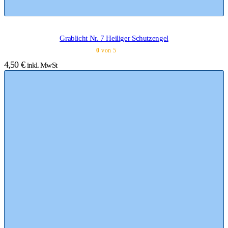
Grablicht Nr. 7 Heiliger Schutzengel
0
von 5
4,50
€
inkl. MwSt