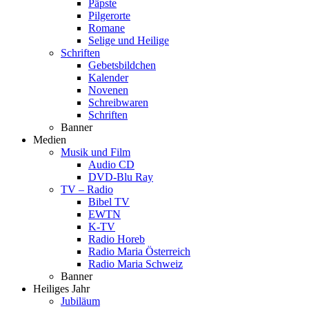
Päpste
Pilgerorte
Romane
Selige und Heilige
Schriften
Gebetsbildchen
Kalender
Novenen
Schreibwaren
Schriften
Banner
Medien
Musik und Film
Audio CD
DVD-Blu Ray
TV – Radio
Bibel TV
EWTN
K-TV
Radio Horeb
Radio Maria Österreich
Radio Maria Schweiz
Banner
Heiliges Jahr
Jubiläum