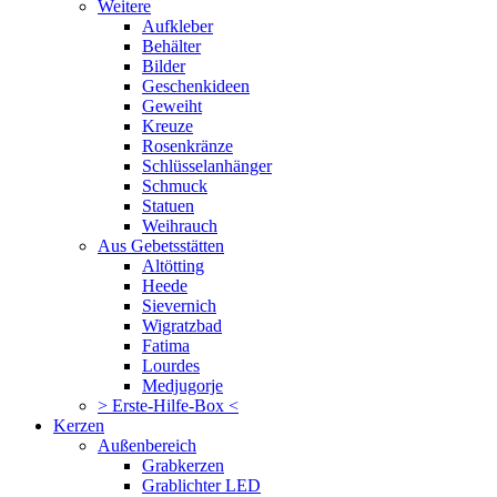
Weitere
Aufkleber
Behälter
Bilder
Geschenkideen
Geweiht
Kreuze
Rosenkränze
Schlüsselanhänger
Schmuck
Statuen
Weihrauch
Aus Gebetsstätten
Altötting
Heede
Sievernich
Wigratzbad
Fatima
Lourdes
Medjugorje
> Erste-Hilfe-Box <
Kerzen
Außenbereich
Grabkerzen
Grablichter LED