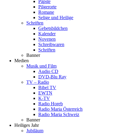
Päpste
Pilgerorte
Romane
Selige und Heilige
Schriften
Gebetsbildchen
Kalender
Novenen
Schreibwaren
Schriften
Banner
Medien
Musik und Film
Audio CD
DVD-Blu Ray
TV – Radio
Bibel TV
EWTN
K-TV
Radio Horeb
Radio Maria Österreich
Radio Maria Schweiz
Banner
Heiliges Jahr
Jubiläum