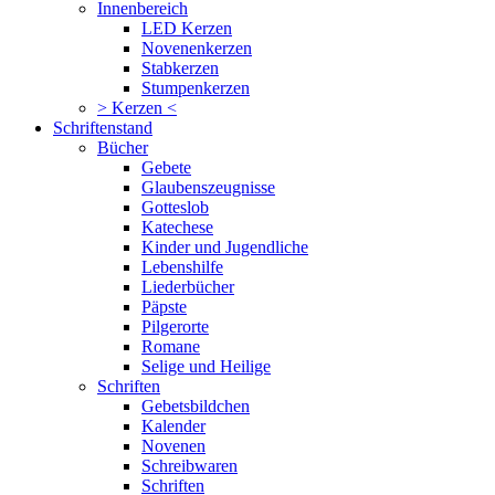
Innenbereich
LED Kerzen
Novenenkerzen
Stabkerzen
Stumpenkerzen
> Kerzen <
Schriftenstand
Bücher
Gebete
Glaubenszeugnisse
Gotteslob
Katechese
Kinder und Jugendliche
Lebenshilfe
Liederbücher
Päpste
Pilgerorte
Romane
Selige und Heilige
Schriften
Gebetsbildchen
Kalender
Novenen
Schreibwaren
Schriften