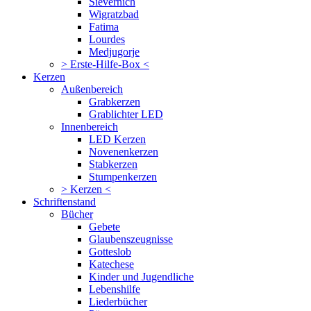
Sievernich
Wigratzbad
Fatima
Lourdes
Medjugorje
> Erste-Hilfe-Box <
Kerzen
Außenbereich
Grabkerzen
Grablichter LED
Innenbereich
LED Kerzen
Novenenkerzen
Stabkerzen
Stumpenkerzen
> Kerzen <
Schriftenstand
Bücher
Gebete
Glaubenszeugnisse
Gotteslob
Katechese
Kinder und Jugendliche
Lebenshilfe
Liederbücher