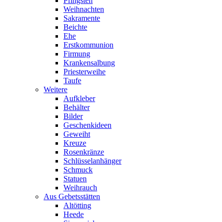
Pfingsten
Weihnachten
Sakramente
Beichte
Ehe
Erstkommunion
Firmung
Krankensalbung
Priesterweihe
Taufe
Weitere
Aufkleber
Behälter
Bilder
Geschenkideen
Geweiht
Kreuze
Rosenkränze
Schlüsselanhänger
Schmuck
Statuen
Weihrauch
Aus Gebetsstätten
Altötting
Heede