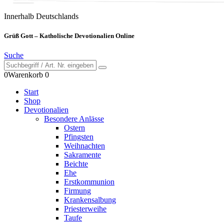
Innerhalb Deutschlands
Grüß Gott – Katholische Devotionalien Online
Suche
0
Warenkorb
0
Start
Shop
Devotionalien
Besondere Anlässe
Ostern
Pfingsten
Weihnachten
Sakramente
Beichte
Ehe
Erstkommunion
Firmung
Krankensalbung
Priesterweihe
Taufe