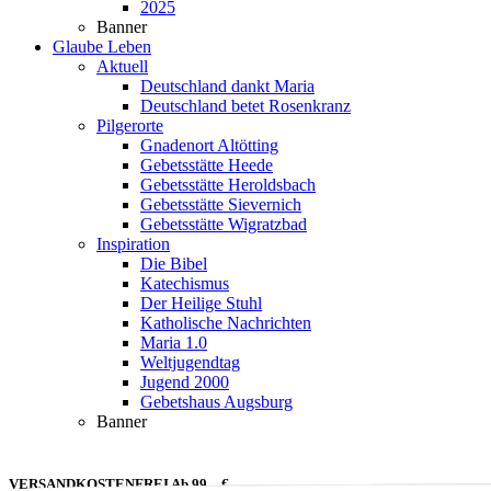
2025
Banner
Glaube Leben
Aktuell
Deutschland dankt Maria
Deutschland betet Rosenkranz
Pilgerorte
Gnadenort Altötting
Gebetsstätte Heede
Gebetsstätte Heroldsbach
Gebetsstätte Sievernich
Gebetsstätte Wigratzbad
Inspiration
Die Bibel
Katechismus
Der Heilige Stuhl
Katholische Nachrichten
Maria 1.0
Weltjugendtag
Jugend 2000
Gebetshaus Augsburg
Banner
VERSANDKOSTENFREI Ab 99,– €