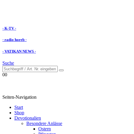
· K-TV ·
· radio horeb ·
· VATIKAN NEWS ·
Suche
0
0
Seiten-Navigation
Start
Shop
Devotionalien
Besondere Anlässe
Ostern