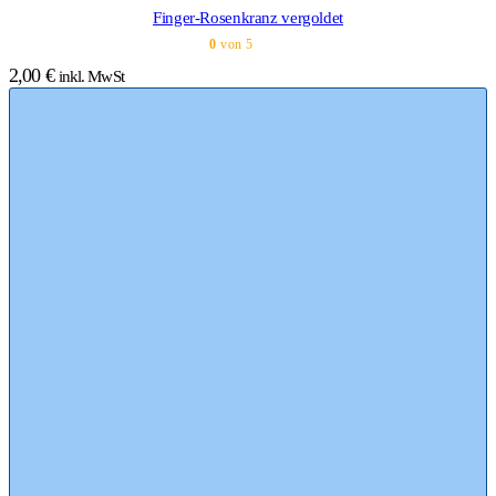
Finger-Rosenkranz vergoldet
0
von 5
2,00
€
inkl. MwSt