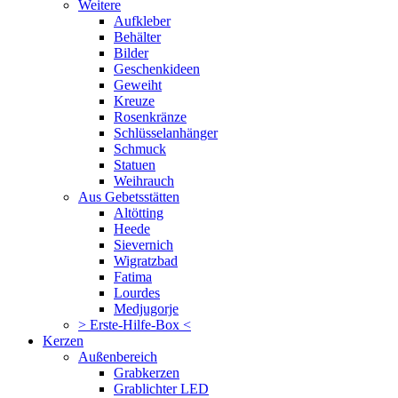
Weitere
Aufkleber
Behälter
Bilder
Geschenkideen
Geweiht
Kreuze
Rosenkränze
Schlüsselanhänger
Schmuck
Statuen
Weihrauch
Aus Gebetsstätten
Altötting
Heede
Sievernich
Wigratzbad
Fatima
Lourdes
Medjugorje
> Erste-Hilfe-Box <
Kerzen
Außenbereich
Grabkerzen
Grablichter LED