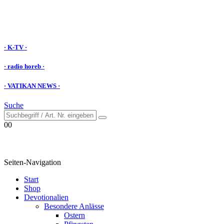
· K-TV ·
· radio horeb ·
· VATIKAN NEWS ·
Suche
0
0
Seiten-Navigation
Start
Shop
Devotionalien
Besondere Anlässe
Ostern