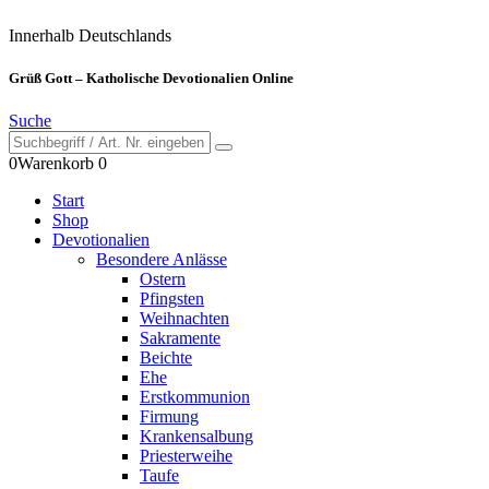
Innerhalb Deutschlands
Grüß Gott – Katholische Devotionalien Online
Suche
0
Warenkorb
0
Start
Shop
Devotionalien
Besondere Anlässe
Ostern
Pfingsten
Weihnachten
Sakramente
Beichte
Ehe
Erstkommunion
Firmung
Krankensalbung
Priesterweihe
Taufe