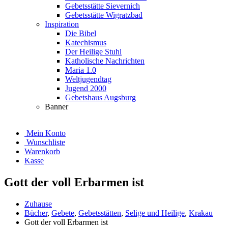
Gebetsstätte Sievernich
Gebetsstätte Wigratzbad
Inspiration
Die Bibel
Katechismus
Der Heilige Stuhl
Katholische Nachrichten
Maria 1.0
Weltjugendtag
Jugend 2000
Gebetshaus Augsburg
Banner
Mein Konto
Wunschliste
Warenkorb
Kasse
Gott der voll Erbarmen ist
Zuhause
Bücher
,
Gebete
,
Gebetsstätten
,
Selige und Heilige
,
Krakau
Gott der voll Erbarmen ist