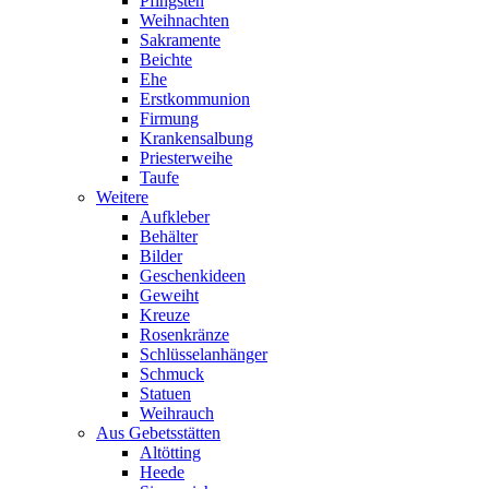
Pfingsten
Weihnachten
Sakramente
Beichte
Ehe
Erstkommunion
Firmung
Krankensalbung
Priesterweihe
Taufe
Weitere
Aufkleber
Behälter
Bilder
Geschenkideen
Geweiht
Kreuze
Rosenkränze
Schlüsselanhänger
Schmuck
Statuen
Weihrauch
Aus Gebetsstätten
Altötting
Heede