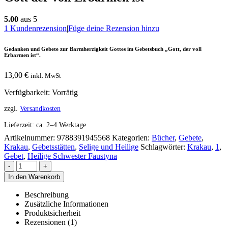
5.00
aus 5
1
Kundenrezension
|
Füge deine Rezension hinzu
Gedanken und Gebete zur Barmherzigkeit Gottes im Gebetsbuch „Gott, der voll
Erbarmen ist“.
13,00
€
inkl. MwSt
Verfügbarkeit:
Vorrätig
zzgl.
Versandkosten
Lieferzeit:
ca. 2–4 Werktage
Artikelnummer:
9788391945568
Kategorien:
Bücher
,
Gebete
,
Krakau
,
Gebetsstätten
,
Selige und Heilige
Schlagwörter:
Krakau
,
1
,
Gebet
,
Heilige Schwester Faustyna
-
+
In den Warenkorb
Beschreibung
Zusätzliche Informationen
Produktsicherheit
Rezensionen (1)