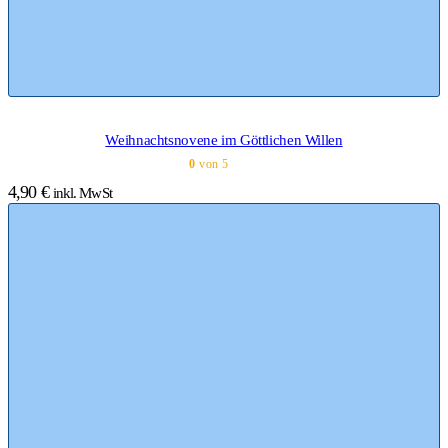
Weihnachtsnovene im Göttlichen Willen
0
von 5
4,90
€
inkl. MwSt