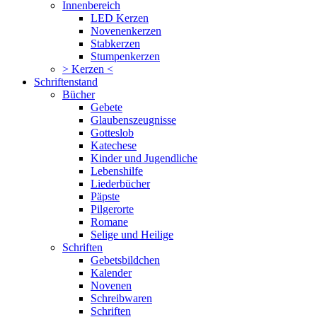
Innenbereich
LED Kerzen
Novenenkerzen
Stabkerzen
Stumpenkerzen
> Kerzen <
Schriftenstand
Bücher
Gebete
Glaubenszeugnisse
Gotteslob
Katechese
Kinder und Jugendliche
Lebenshilfe
Liederbücher
Päpste
Pilgerorte
Romane
Selige und Heilige
Schriften
Gebetsbildchen
Kalender
Novenen
Schreibwaren
Schriften