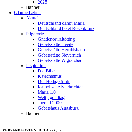
2025
Banner
Glaube Leben
Aktuell
Deutschland dankt Maria
Deutschland betet Rosenkranz
Pilgerorte
Gnadenort Altötting
Gebetsstätte Heede
Gebetsstätte Heroldsbach
Gebetsstätte Sievernich
Gebetsstätte Wigratzbad
Inspiration
Die Bibel
Katechismus
Der Heilige Stuhl
Katholische Nachrichten
Maria 1.0
Weltjugendtag
Jugend 2000
Gebetshaus Augsburg
Banner
VERSANDKOSTENFREI Ab 99,– €