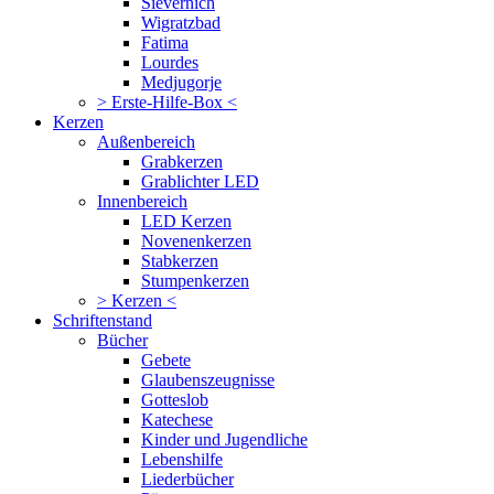
Sievernich
Wigratzbad
Fatima
Lourdes
Medjugorje
> Erste-Hilfe-Box <
Kerzen
Außenbereich
Grabkerzen
Grablichter LED
Innenbereich
LED Kerzen
Novenenkerzen
Stabkerzen
Stumpenkerzen
> Kerzen <
Schriftenstand
Bücher
Gebete
Glaubenszeugnisse
Gotteslob
Katechese
Kinder und Jugendliche
Lebenshilfe
Liederbücher