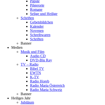
Päpste
Pilgerorte
Romane
Selige und Heilige
Schriften
Gebetsbildchen
Kalender
Novenen
Schreibwaren
Schriften
Banner
Medien
Musik und Film
Audio CD
DVD-Blu Ray
TV – Radio
Bibel TV
EWTN
K-TV
Radio Horeb
Radio Maria Österreich
Radio Maria Schweiz
Banner
Heiliges Jahr
Jubiläum