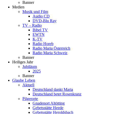
Banner
Medien
Musik und Film
Audio CD
DVD-Blu Ray
TV – Radio
Bibel TV
EWTN
K-TV
Radio Horeb
Radio Maria Österreich
Radio Maria Schweiz
Banner
Heiliges Jahr
Jubiläum
2025
Banner
Glaube Leben
Aktuell
Deutschland dankt Maria
Deutschland betet Rosenkranz
Pilgerorte
Gnadenort Altötting
Gebetsstätte Heede
Gebetsstätte Heroldsbach