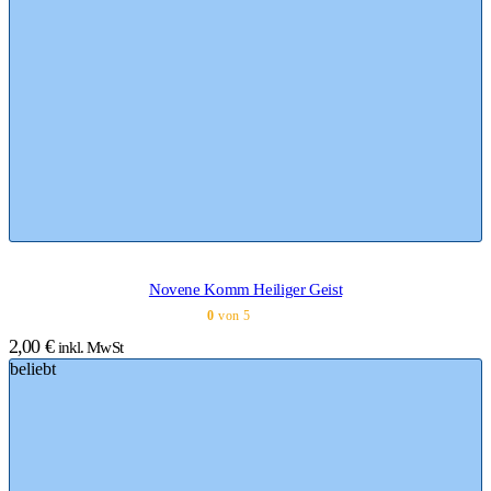
Novene Komm Heiliger Geist
0
von 5
2,00
€
inkl. MwSt
beliebt