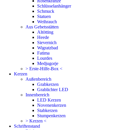
Rosenkränze
Schlüsselanhänger
Schmuck
Statuen
Weihrauch
Aus Gebetsstätten
Altötting
Heede
Sievernich
Wigratzbad
Fatima
Lourdes
Medjugorje
> Erste-Hilfe-Box <
Kerzen
Außenbereich
Grabkerzen
Grablichter LED
Innenbereich
LED Kerzen
Novenenkerzen
Stabkerzen
Stumpenkerzen
> Kerzen <
Schriftenstand