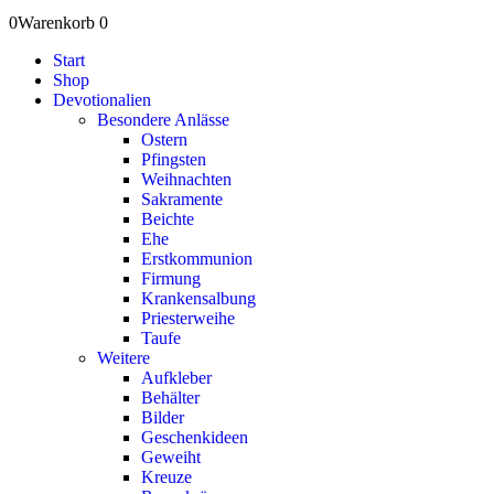
0
Warenkorb
0
Start
Shop
Devotionalien
Besondere Anlässe
Ostern
Pfingsten
Weihnachten
Sakramente
Beichte
Ehe
Erstkommunion
Firmung
Krankensalbung
Priesterweihe
Taufe
Weitere
Aufkleber
Behälter
Bilder
Geschenkideen
Geweiht
Kreuze