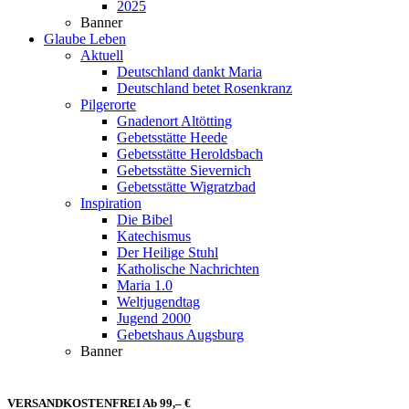
2025
Banner
Glaube Leben
Aktuell
Deutschland dankt Maria
Deutschland betet Rosenkranz
Pilgerorte
Gnadenort Altötting
Gebetsstätte Heede
Gebetsstätte Heroldsbach
Gebetsstätte Sievernich
Gebetsstätte Wigratzbad
Inspiration
Die Bibel
Katechismus
Der Heilige Stuhl
Katholische Nachrichten
Maria 1.0
Weltjugendtag
Jugend 2000
Gebetshaus Augsburg
Banner
VERSANDKOSTENFREI Ab 99,– €