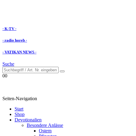
· K-TV ·
· radio horeb ·
· VATIKAN NEWS ·
Suche
0
0
Seiten-Navigation
Start
Shop
Devotionalien
Besondere Anlässe
Ostern