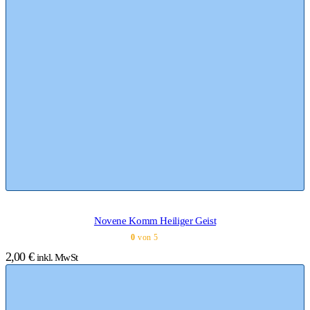
Novene Komm Heiliger Geist
0
von 5
2,00
€
inkl. MwSt