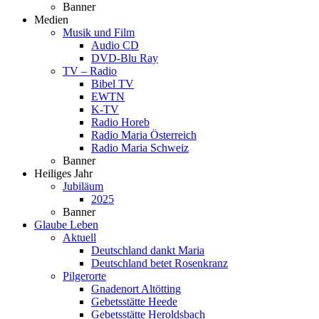
Banner
Medien
Musik und Film
Audio CD
DVD-Blu Ray
TV – Radio
Bibel TV
EWTN
K-TV
Radio Horeb
Radio Maria Österreich
Radio Maria Schweiz
Banner
Heiliges Jahr
Jubiläum
2025
Banner
Glaube Leben
Aktuell
Deutschland dankt Maria
Deutschland betet Rosenkranz
Pilgerorte
Gnadenort Altötting
Gebetsstätte Heede
Gebetsstätte Heroldsbach