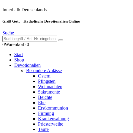
Innerhalb Deutschlands
Grüß Gott – Katholische Devotionalien Online
Suche
0
Warenkorb
0
Start
Shop
Devotionalien
Besondere Anlässe
Ostern
Pfingsten
Weihnachten
Sakramente
Beichte
Ehe
Erstkommunion
Firmung
Krankensalbung
Priesterweihe
Taufe