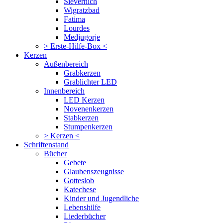
Sievernich
Wigratzbad
Fatima
Lourdes
Medjugorje
> Erste-Hilfe-Box <
Kerzen
Außenbereich
Grabkerzen
Grablichter LED
Innenbereich
LED Kerzen
Novenenkerzen
Stabkerzen
Stumpenkerzen
> Kerzen <
Schriftenstand
Bücher
Gebete
Glaubenszeugnisse
Gotteslob
Katechese
Kinder und Jugendliche
Lebenshilfe
Liederbücher