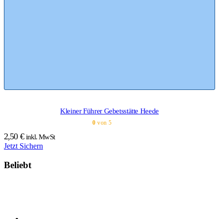
Kleiner Führer Gebetsstätte Heede
0
von 5
2,50
€
inkl. MwSt
Jetzt Sichern
Beliebt