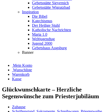
Gebetsstätte Sievernich
Gebetsstätte Wigratzbad
Inspiration
Die Bibel
Katechismus
Der Heilige Stuhl
Katholische Nachrichten
Maria 1.0
Weltjugendtag
Jugend 2000
Gebetshaus Augsburg
Banner
Mein Konto
Wunschliste
Warenkorb
Kasse
Glückwunschkarte – Herzliche
Segenswünsche zum Priesterjubiläum
Zuhause
Schriftenstand
,
Sakramente
,
Schreibwaren
,
Priesterweihe