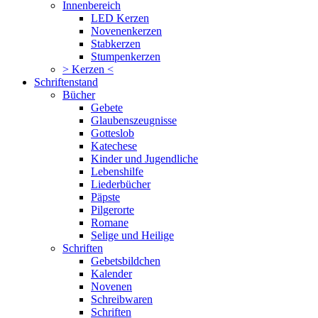
Innenbereich
LED Kerzen
Novenenkerzen
Stabkerzen
Stumpenkerzen
> Kerzen <
Schriftenstand
Bücher
Gebete
Glaubenszeugnisse
Gotteslob
Katechese
Kinder und Jugendliche
Lebenshilfe
Liederbücher
Päpste
Pilgerorte
Romane
Selige und Heilige
Schriften
Gebetsbildchen
Kalender
Novenen
Schreibwaren
Schriften