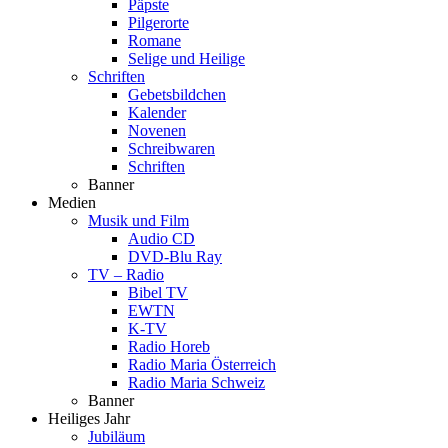
Päpste
Pilgerorte
Romane
Selige und Heilige
Schriften
Gebetsbildchen
Kalender
Novenen
Schreibwaren
Schriften
Banner
Medien
Musik und Film
Audio CD
DVD-Blu Ray
TV – Radio
Bibel TV
EWTN
K-TV
Radio Horeb
Radio Maria Österreich
Radio Maria Schweiz
Banner
Heiliges Jahr
Jubiläum