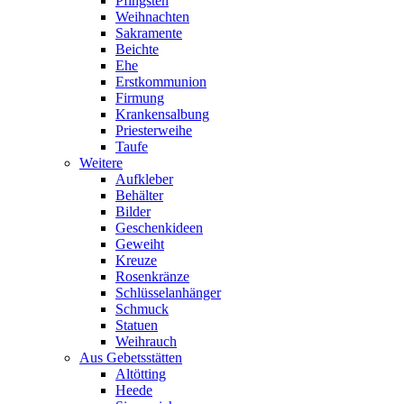
Pfingsten
Weihnachten
Sakramente
Beichte
Ehe
Erstkommunion
Firmung
Krankensalbung
Priesterweihe
Taufe
Weitere
Aufkleber
Behälter
Bilder
Geschenkideen
Geweiht
Kreuze
Rosenkränze
Schlüsselanhänger
Schmuck
Statuen
Weihrauch
Aus Gebetsstätten
Altötting
Heede