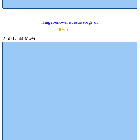
Hingabenovene Jesus sorge du
0
von 5
2,50
€
inkl. MwSt