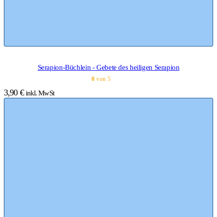
Serapion-Büchlein - Gebete des heiligen Serapion
0
von 5
3,90
€
inkl. MwSt