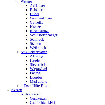
Weitere
Aufkleber
Behälter
Bilder
Geschenkideen
Geweiht
Kreuze
Rosenkränze
Schlüsselanhänger
Schmuck
Statuen
Weihrauch
Aus Gebetsstätten
Altötting
Heede
Sievernich
Wigratzbad
Fatima
Lourdes
Medjugorje
> Erste-Hilfe-Box <
Kerzen
Außenbereich
Grabkerzen
Grablichter LED