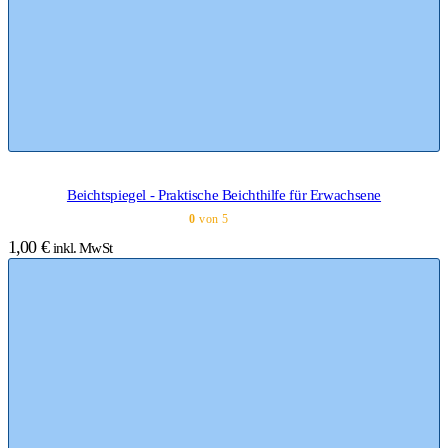
Beichtspiegel - Praktische Beichthilfe für Erwachsene
0
von 5
1,00
€
inkl. MwSt