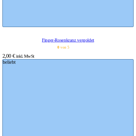
Finger-Rosenkranz vergoldet
0
von 5
2,00
€
inkl. MwSt
beliebt