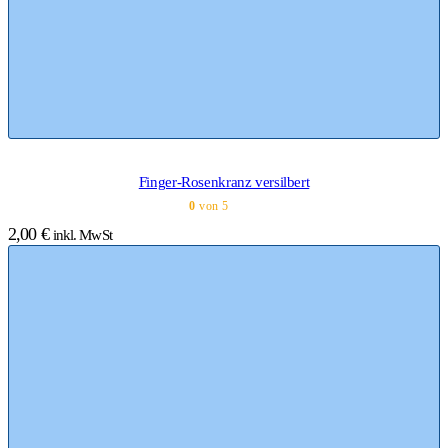
Finger-Rosenkranz versilbert
0
von 5
2,00
€
inkl. MwSt