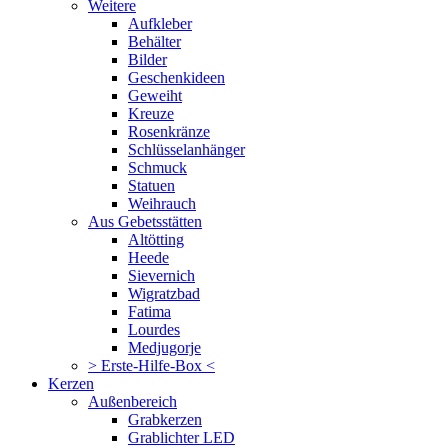
Weitere
Aufkleber
Behälter
Bilder
Geschenkideen
Geweiht
Kreuze
Rosenkränze
Schlüsselanhänger
Schmuck
Statuen
Weihrauch
Aus Gebetsstätten
Altötting
Heede
Sievernich
Wigratzbad
Fatima
Lourdes
Medjugorje
> Erste-Hilfe-Box <
Kerzen
Außenbereich
Grabkerzen
Grablichter LED