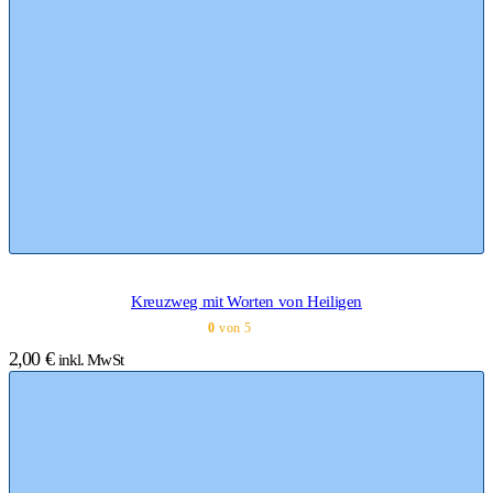
Kreuzweg mit Worten von Heiligen
0
von 5
2,00
€
inkl. MwSt