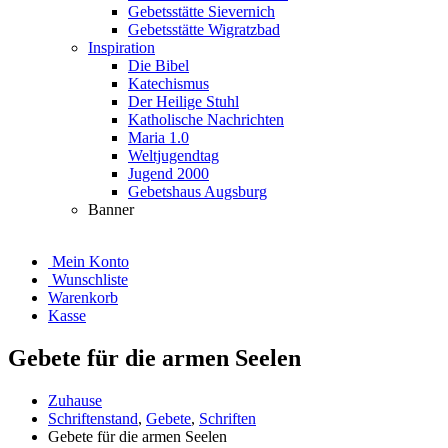
Gebetsstätte Sievernich
Gebetsstätte Wigratzbad
Inspiration
Die Bibel
Katechismus
Der Heilige Stuhl
Katholische Nachrichten
Maria 1.0
Weltjugendtag
Jugend 2000
Gebetshaus Augsburg
Banner
Mein Konto
Wunschliste
Warenkorb
Kasse
Gebete für die armen Seelen
Zuhause
Schriftenstand
,
Gebete
,
Schriften
Gebete für die armen Seelen