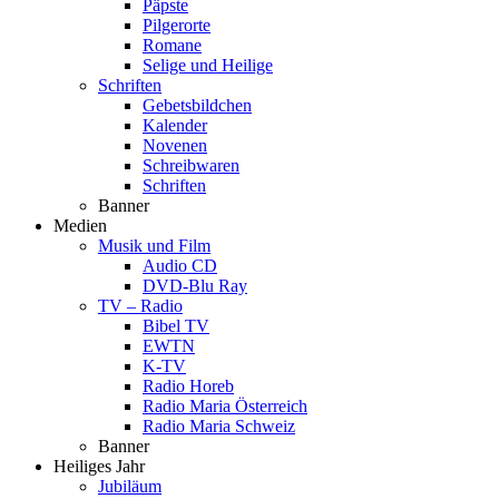
Päpste
Pilgerorte
Romane
Selige und Heilige
Schriften
Gebetsbildchen
Kalender
Novenen
Schreibwaren
Schriften
Banner
Medien
Musik und Film
Audio CD
DVD-Blu Ray
TV – Radio
Bibel TV
EWTN
K-TV
Radio Horeb
Radio Maria Österreich
Radio Maria Schweiz
Banner
Heiliges Jahr
Jubiläum