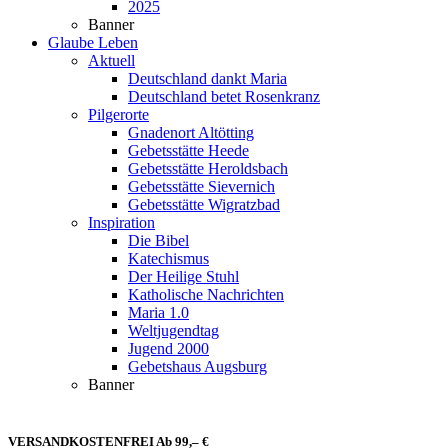
2025
Banner
Glaube Leben
Aktuell
Deutschland dankt Maria
Deutschland betet Rosenkranz
Pilgerorte
Gnadenort Altötting
Gebetsstätte Heede
Gebetsstätte Heroldsbach
Gebetsstätte Sievernich
Gebetsstätte Wigratzbad
Inspiration
Die Bibel
Katechismus
Der Heilige Stuhl
Katholische Nachrichten
Maria 1.0
Weltjugendtag
Jugend 2000
Gebetshaus Augsburg
Banner
VERSANDKOSTENFREI Ab 99,– €