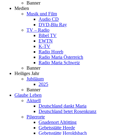
Banner
Medien
Musik und Film
Audio CD
DVD-Blu Ray
TV – Radio
Bibel TV
EWTN
K-TV
Radio Horeb
Radio Maria Österreich
Radio Maria Schweiz
Banner
Heiliges Jahr
Jubiläum
2025
Banner
Glaube Leben
Aktuell
Deutschland dankt Maria
Deutschland betet Rosenkranz
Pilgerorte
Gnadenort Altötting
Gebetsstätte Heede
Gebetsstätte Heroldsbach