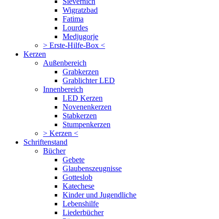
Sievernich
Wigratzbad
Fatima
Lourdes
Medjugorje
> Erste-Hilfe-Box <
Kerzen
Außenbereich
Grabkerzen
Grablichter LED
Innenbereich
LED Kerzen
Novenenkerzen
Stabkerzen
Stumpenkerzen
> Kerzen <
Schriftenstand
Bücher
Gebete
Glaubenszeugnisse
Gotteslob
Katechese
Kinder und Jugendliche
Lebenshilfe
Liederbücher