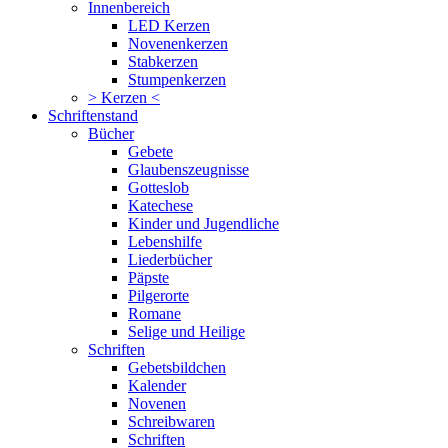
Innenbereich
LED Kerzen
Novenenkerzen
Stabkerzen
Stumpenkerzen
> Kerzen <
Schriftenstand
Bücher
Gebete
Glaubenszeugnisse
Gotteslob
Katechese
Kinder und Jugendliche
Lebenshilfe
Liederbücher
Päpste
Pilgerorte
Romane
Selige und Heilige
Schriften
Gebetsbildchen
Kalender
Novenen
Schreibwaren
Schriften