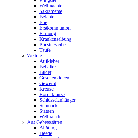
Pfingsten
Weihnachten
Sakramente
Beichte
Ehe
Erstkommunion
Firmung
Krankensalbung
Priesterweihe
Taufe
Weitere
Aufkleber
Behälter
Bilder
Geschenkideen
Geweiht
Kreuze
Rosenkränze
Schlüsselanhänger
Schmuck
Statuen
Weihrauch
Aus Gebetsstätten
Altötting
Heede