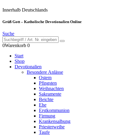
Innerhalb Deutschlands
Grüß Gott – Katholische Devotionalien Online
Suche
0
Warenkorb
0
Start
Shop
Devotionalien
Besondere Anlässe
Ostern
Pfingsten
Weihnachten
Sakramente
Beichte
Ehe
Erstkommunion
Firmung
Krankensalbung
Priesterweihe
Taufe