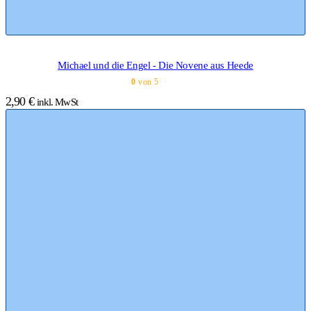
Michael und die Engel - Die Novene aus Heede
0
von 5
2,90
€
inkl. MwSt