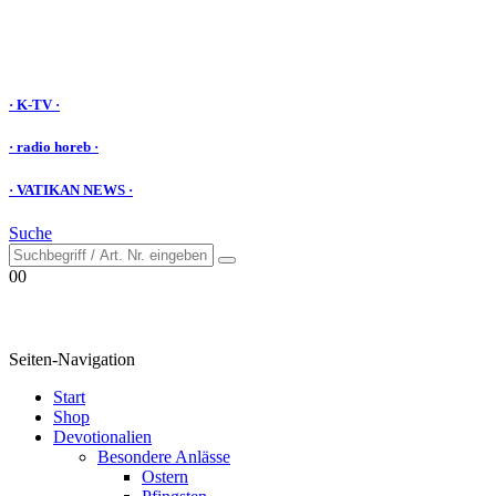
· K-TV ·
· radio horeb ·
· VATIKAN NEWS ·
Suche
0
0
Seiten-Navigation
Start
Shop
Devotionalien
Besondere Anlässe
Ostern