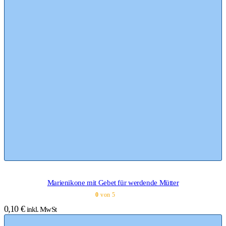
Marienikone mit Gebet für werdende Mütter
0
von 5
0,10
€
inkl. MwSt