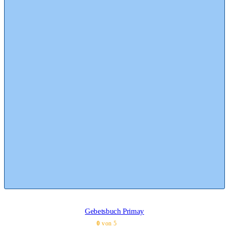
Gebetsbuch Primay
0
von 5