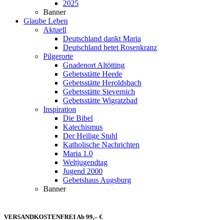
2025
Banner
Glaube Leben
Aktuell
Deutschland dankt Maria
Deutschland betet Rosenkranz
Pilgerorte
Gnadenort Altötting
Gebetsstätte Heede
Gebetsstätte Heroldsbach
Gebetsstätte Sievernich
Gebetsstätte Wigratzbad
Inspiration
Die Bibel
Katechismus
Der Heilige Stuhl
Katholische Nachrichten
Maria 1.0
Weltjugendtag
Jugend 2000
Gebetshaus Augsburg
Banner
VERSANDKOSTENFREI Ab 99,– €