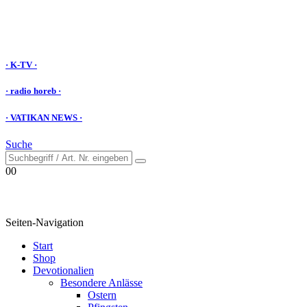
· K-TV ·
· radio horeb ·
· VATIKAN NEWS ·
Suche
0
0
Seiten-Navigation
Start
Shop
Devotionalien
Besondere Anlässe
Ostern