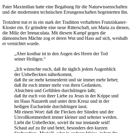
Pater Maximilian hatte eine Begabung für die Naturwissenschaften
und die modernsten technischen Errungenschaften begeisterten ihn.
Trotzdem trat er in ein stark der Tradition verhaftetes Franziskaner-
Kloster ein. Er gründete eine neue Ritterschaft, um Maria zu dienen,
die Miliz der Immaculata. Mit diesem Kampf gegen die
dämonischen Mächte zog er deren Wut und Hass auf sich, weshalb
er vernichtet wurde.
„Aber kostbar ist in den Augen des Herrn der Tod
seiner Heiligen.“
„Ich wünschte euch, daß ihr täglich jedem Augenblick
der Unbefleckten näherkommt,
daß ihr sie mehr kennenlernt und sie immer mehr liebet;
daß ihr euch immer mehr von ihren Gedanken,
Absichten und Gefühlen durchdringen laßt;
daß ihr euch von ihrer Liebe zu Jesus in der Krippe und
im Haus Nazareth und unter dem Kreuz und in der
heiligen Eucharistie durchdringen lasst.
Mit einem Wort: daß die Flecken der Sünden und der
Unvollkommenheit immer kleiner und seltener werden.
Liebt die Unbefleckte, soviel ihr nur imstande seid!
Schaut auf zu ihr und betet, besonders den kurzen