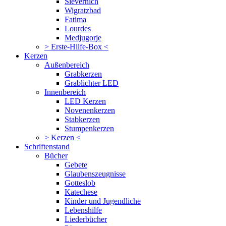
Sievernich
Wigratzbad
Fatima
Lourdes
Medjugorje
> Erste-Hilfe-Box <
Kerzen
Außenbereich
Grabkerzen
Grablichter LED
Innenbereich
LED Kerzen
Novenenkerzen
Stabkerzen
Stumpenkerzen
> Kerzen <
Schriftenstand
Bücher
Gebete
Glaubenszeugnisse
Gotteslob
Katechese
Kinder und Jugendliche
Lebenshilfe
Liederbücher