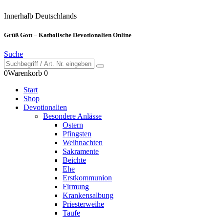
Innerhalb Deutschlands
Grüß Gott – Katholische Devotionalien Online
Suche
0
Warenkorb
0
Start
Shop
Devotionalien
Besondere Anlässe
Ostern
Pfingsten
Weihnachten
Sakramente
Beichte
Ehe
Erstkommunion
Firmung
Krankensalbung
Priesterweihe
Taufe