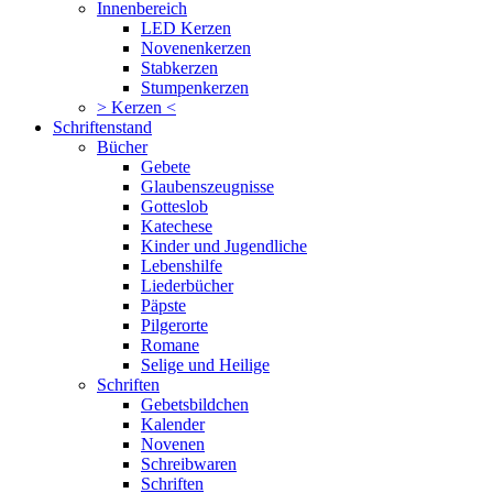
Innenbereich
LED Kerzen
Novenenkerzen
Stabkerzen
Stumpenkerzen
> Kerzen <
Schriftenstand
Bücher
Gebete
Glaubenszeugnisse
Gotteslob
Katechese
Kinder und Jugendliche
Lebenshilfe
Liederbücher
Päpste
Pilgerorte
Romane
Selige und Heilige
Schriften
Gebetsbildchen
Kalender
Novenen
Schreibwaren
Schriften