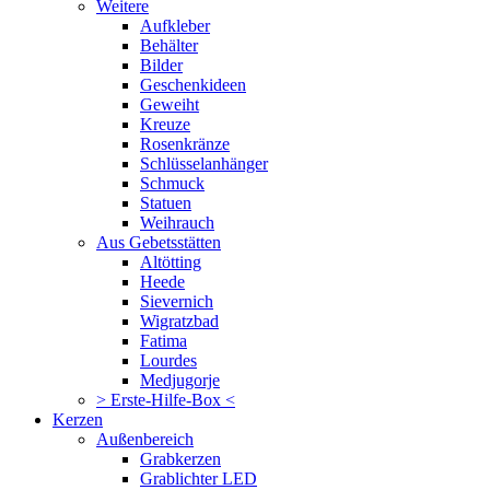
Weitere
Aufkleber
Behälter
Bilder
Geschenkideen
Geweiht
Kreuze
Rosenkränze
Schlüsselanhänger
Schmuck
Statuen
Weihrauch
Aus Gebetsstätten
Altötting
Heede
Sievernich
Wigratzbad
Fatima
Lourdes
Medjugorje
> Erste-Hilfe-Box <
Kerzen
Außenbereich
Grabkerzen
Grablichter LED