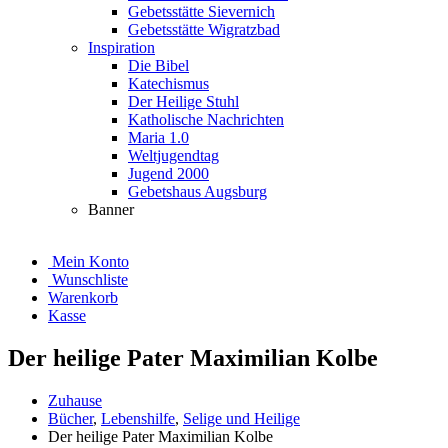
Gebetsstätte Sievernich
Gebetsstätte Wigratzbad
Inspiration
Die Bibel
Katechismus
Der Heilige Stuhl
Katholische Nachrichten
Maria 1.0
Weltjugendtag
Jugend 2000
Gebetshaus Augsburg
Banner
Mein Konto
Wunschliste
Warenkorb
Kasse
Der heilige Pater Maximilian Kolbe
Zuhause
Bücher
,
Lebenshilfe
,
Selige und Heilige
Der heilige Pater Maximilian Kolbe