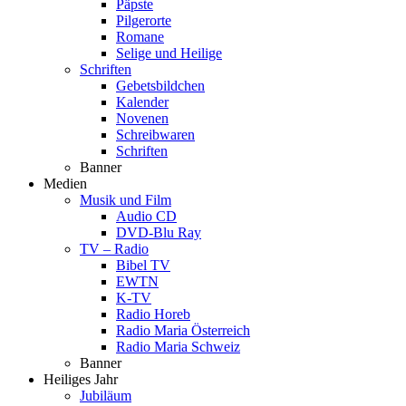
Päpste
Pilgerorte
Romane
Selige und Heilige
Schriften
Gebetsbildchen
Kalender
Novenen
Schreibwaren
Schriften
Banner
Medien
Musik und Film
Audio CD
DVD-Blu Ray
TV – Radio
Bibel TV
EWTN
K-TV
Radio Horeb
Radio Maria Österreich
Radio Maria Schweiz
Banner
Heiliges Jahr
Jubiläum