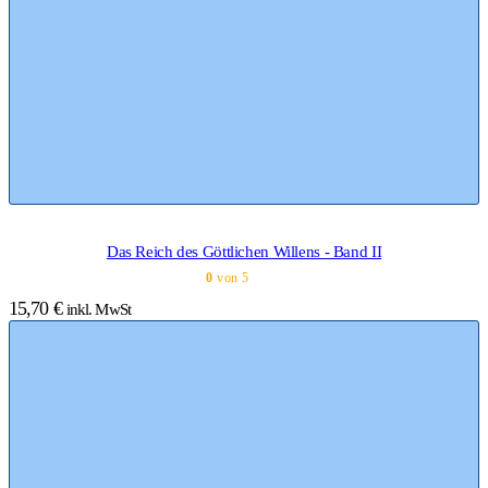
Das Reich des Göttlichen Willens - Band II
0
von 5
15,70
€
inkl. MwSt