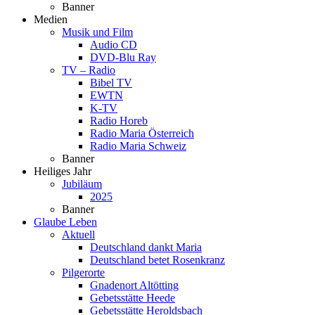
Banner
Medien
Musik und Film
Audio CD
DVD-Blu Ray
TV – Radio
Bibel TV
EWTN
K-TV
Radio Horeb
Radio Maria Österreich
Radio Maria Schweiz
Banner
Heiliges Jahr
Jubiläum
2025
Banner
Glaube Leben
Aktuell
Deutschland dankt Maria
Deutschland betet Rosenkranz
Pilgerorte
Gnadenort Altötting
Gebetsstätte Heede
Gebetsstätte Heroldsbach