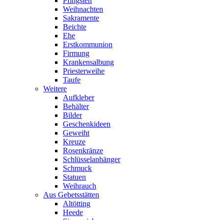
Pfingsten
Weihnachten
Sakramente
Beichte
Ehe
Erstkommunion
Firmung
Krankensalbung
Priesterweihe
Taufe
Weitere
Aufkleber
Behälter
Bilder
Geschenkideen
Geweiht
Kreuze
Rosenkränze
Schlüsselanhänger
Schmuck
Statuen
Weihrauch
Aus Gebetsstätten
Altötting
Heede