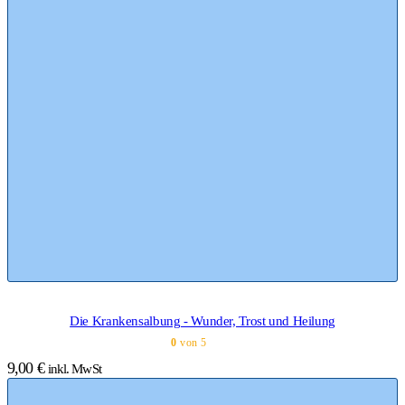
Die Krankensalbung - Wunder, Trost und Heilung
0
von 5
9,00
€
inkl. MwSt