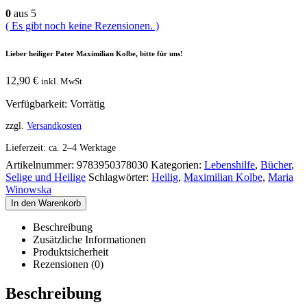
0
aus 5
( Es gibt noch keine Rezensionen. )
Lieber heiliger Pater Maximilian Kolbe, bitte für uns!
12,90
€
inkl. MwSt
Verfügbarkeit:
Vorrätig
zzgl.
Versandkosten
Lieferzeit:
ca. 2–4 Werktage
Artikelnummer:
9783950378030
Kategorien:
Lebenshilfe
,
Bücher
,
Selige und Heilige
Schlagwörter:
Heilig
,
Maximilian Kolbe
,
Maria
Winowska
In den Warenkorb
Beschreibung
Zusätzliche Informationen
Produktsicherheit
Rezensionen (0)
Beschreibung