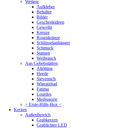
Weitere
Aufkleber
Behälter
Bilder
Geschenkideen
Geweiht
Kreuze
Rosenkränze
Schlüsselanhänger
Schmuck
Statuen
Weihrauch
Aus Gebetsstätten
Altötting
Heede
Sievernich
Wigratzbad
Fatima
Lourdes
Medjugorje
> Erste-Hilfe-Box <
Kerzen
Außenbereich
Grabkerzen
Grablichter LED