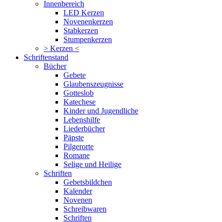
Innenbereich
LED Kerzen
Novenenkerzen
Stabkerzen
Stumpenkerzen
> Kerzen <
Schriftenstand
Bücher
Gebete
Glaubenszeugnisse
Gotteslob
Katechese
Kinder und Jugendliche
Lebenshilfe
Liederbücher
Päpste
Pilgerorte
Romane
Selige und Heilige
Schriften
Gebetsbildchen
Kalender
Novenen
Schreibwaren
Schriften