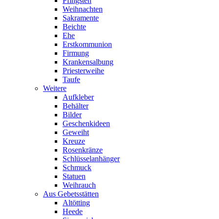
Pfingsten
Weihnachten
Sakramente
Beichte
Ehe
Erstkommunion
Firmung
Krankensalbung
Priesterweihe
Taufe
Weitere
Aufkleber
Behälter
Bilder
Geschenkideen
Geweiht
Kreuze
Rosenkränze
Schlüsselanhänger
Schmuck
Statuen
Weihrauch
Aus Gebetsstätten
Altötting
Heede