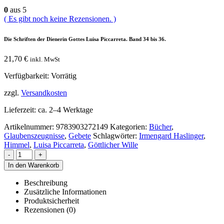
0
aus 5
( Es gibt noch keine Rezensionen. )
Die Schriften der Dienerin Gottes Luisa Piccarreta. Band 34 bis 36.
21,70
€
inkl. MwSt
Verfügbarkeit:
Vorrätig
zzgl.
Versandkosten
Lieferzeit:
ca. 2–4 Werktage
Artikelnummer:
9783903272149
Kategorien:
Bücher
,
Glaubenszeugnisse
,
Gebete
Schlagwörter:
Irmengard Haslinger
,
Himmel
,
Luisa Piccarreta
,
Göttlicher Wille
-
+
In den Warenkorb
Beschreibung
Zusätzliche Informationen
Produktsicherheit
Rezensionen (0)