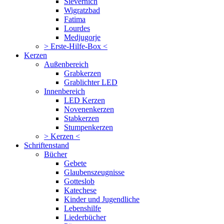
Sievernich
Wigratzbad
Fatima
Lourdes
Medjugorje
> Erste-Hilfe-Box <
Kerzen
Außenbereich
Grabkerzen
Grablichter LED
Innenbereich
LED Kerzen
Novenenkerzen
Stabkerzen
Stumpenkerzen
> Kerzen <
Schriftenstand
Bücher
Gebete
Glaubenszeugnisse
Gotteslob
Katechese
Kinder und Jugendliche
Lebenshilfe
Liederbücher