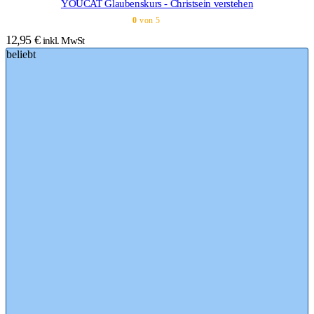
YOUCAT Glaubenskurs - Christsein verstehen
0
von 5
12,95
€
inkl. MwSt
beliebt