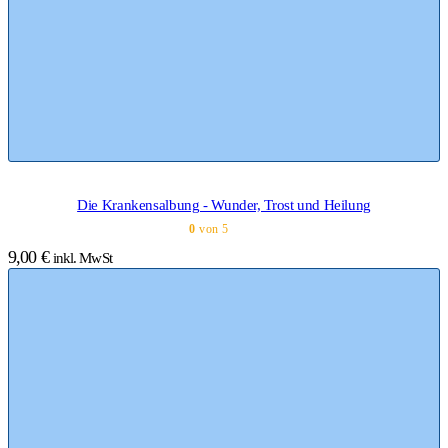
Die Krankensalbung - Wunder, Trost und Heilung
0
von 5
9,00
€
inkl. MwSt