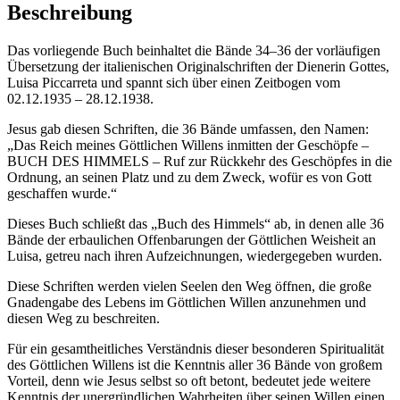
Beschreibung
Das vorliegende Buch beinhaltet die Bände 34–36 der vorläufigen
Übersetzung der italienischen Originalschriften der Dienerin Gottes,
Luisa Piccarreta und spannt sich über einen Zeitbogen vom
02.12.1935 – 28.12.1938.
Jesus gab diesen Schriften, die 36 Bände umfassen, den Namen:
„Das Reich meines Göttlichen Willens inmitten der Geschöpfe –
BUCH DES HIMMELS – Ruf zur Rückkehr des Geschöpfes in die
Ordnung, an seinen Platz und zu dem Zweck, wofür es von Gott
geschaffen wurde.“
Dieses Buch schließt das „Buch des Himmels“ ab, in denen alle 36
Bände der erbaulichen Offenbarungen der Göttlichen Weisheit an
Luisa, getreu nach ihren Aufzeichnungen, wiedergegeben wurden.
Diese Schriften werden vielen Seelen den Weg öffnen, die große
Gnadengabe des Lebens im Göttlichen Willen anzunehmen und
diesen Weg zu beschreiten.
Für ein gesamtheitliches Verständnis dieser besonderen Spiritualität
des Göttlichen Willens ist die Kenntnis aller 36 Bände von großem
Vorteil, denn wie Jesus selbst so oft betont, bedeutet jede weitere
Kenntnis der unergründlichen Wahrheiten über seinen Willen einen