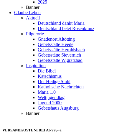
2025
Banner
Glaube Leben
Aktuell
Deutschland dankt Maria
Deutschland betet Rosenkranz
Pilgerorte
Gnadenort Altötting
Gebetsstätte Heede
Gebetsstätte Heroldsbach
Gebetsstätte Sievernich
Gebetsstätte Wigratzbad
Inspiration
Die Bibel
Katechismus
Der Heilige Stuhl
Katholische Nachrichten
Maria 1.0
Weltjugendtag
Jugend 2000
Gebetshaus Augsburg
Banner
VERSANDKOSTENFREI Ab 99,– €