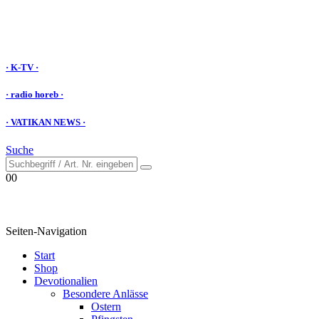
· K-TV ·
· radio horeb ·
· VATIKAN NEWS ·
Suche
0
0
Seiten-Navigation
Start
Shop
Devotionalien
Besondere Anlässe
Ostern