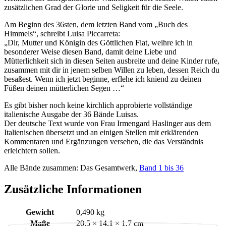
zusätzlichen Grad der Glorie und Seligkeit für die Seele.
Am Beginn des 36sten, dem letzten Band vom „Buch des
Himmels“, schreibt Luisa Piccarreta:
„Dir, Mutter und Königin des Göttlichen Fiat, weihre ich in
besonderer Weise diesen Band, damit deine Liebe und
Mütterlichkeit sich in diesen Seiten ausbreite und deine Kinder rufe,
zusammen mit dir in jenem selben Willen zu leben, dessen Reich du
besaßest. Wenn ich jetzt beginne, erflehe ich kniend zu deinen
Füßen deinen mütterlichen Segen …“
Es gibt bisher noch keine kirchlich approbierte vollständige
italienische Ausgabe der 36 Bände Luisas.
Der deutsche Text wurde von Frau Irmengard Haslinger aus dem
Italienischen übersetzt und an einigen Stellen mit erklärenden
Kommentaren und Ergänzungen versehen, die das Verständnis
erleichtern sollen.
Alle Bände zusammen: Das Gesamtwerk,
Band 1 bis 36
Zusätzliche Informationen
Gewicht
0,490 kg
Maße
20,5 × 14,1 × 1,7 cm