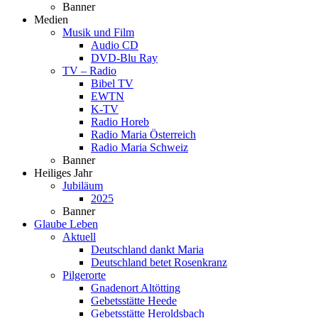
Banner
Medien
Musik und Film
Audio CD
DVD-Blu Ray
TV – Radio
Bibel TV
EWTN
K-TV
Radio Horeb
Radio Maria Österreich
Radio Maria Schweiz
Banner
Heiliges Jahr
Jubiläum
2025
Banner
Glaube Leben
Aktuell
Deutschland dankt Maria
Deutschland betet Rosenkranz
Pilgerorte
Gnadenort Altötting
Gebetsstätte Heede
Gebetsstätte Heroldsbach