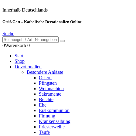
Innerhalb Deutschlands
Grüß Gott – Katholische Devotionalien Online
Suche
0
Warenkorb
0
Start
Shop
Devotionalien
Besondere Anlässe
Ostern
Pfingsten
Weihnachten
Sakramente
Beichte
Ehe
Erstkommunion
Firmung
Krankensalbung
Priesterweihe
Taufe