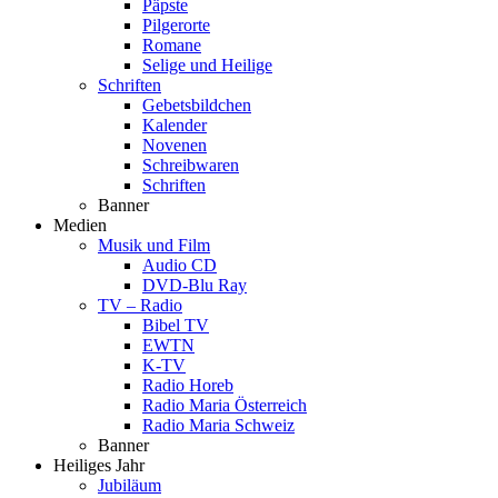
Päpste
Pilgerorte
Romane
Selige und Heilige
Schriften
Gebetsbildchen
Kalender
Novenen
Schreibwaren
Schriften
Banner
Medien
Musik und Film
Audio CD
DVD-Blu Ray
TV – Radio
Bibel TV
EWTN
K-TV
Radio Horeb
Radio Maria Österreich
Radio Maria Schweiz
Banner
Heiliges Jahr
Jubiläum