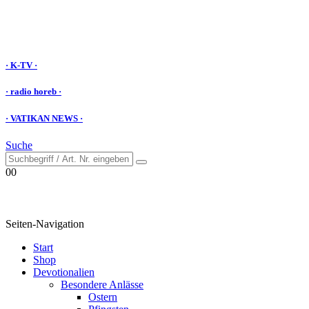
· K-TV ·
· radio horeb ·
· VATIKAN NEWS ·
Suche
0
0
Seiten-Navigation
Start
Shop
Devotionalien
Besondere Anlässe
Ostern