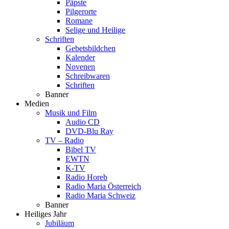
Päpste
Pilgerorte
Romane
Selige und Heilige
Schriften
Gebetsbildchen
Kalender
Novenen
Schreibwaren
Schriften
Banner
Medien
Musik und Film
Audio CD
DVD-Blu Ray
TV – Radio
Bibel TV
EWTN
K-TV
Radio Horeb
Radio Maria Österreich
Radio Maria Schweiz
Banner
Heiliges Jahr
Jubiläum