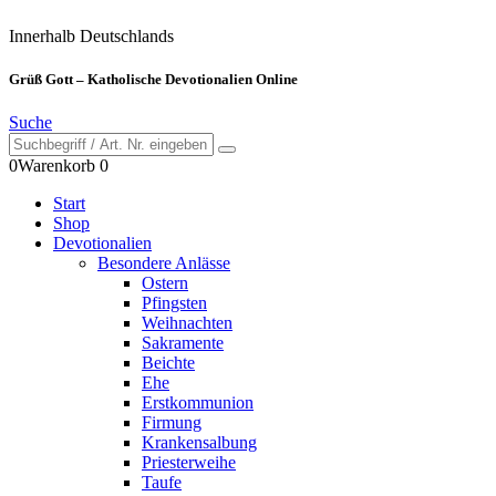
Innerhalb Deutschlands
Grüß Gott – Katholische Devotionalien Online
Suche
0
Warenkorb
0
Start
Shop
Devotionalien
Besondere Anlässe
Ostern
Pfingsten
Weihnachten
Sakramente
Beichte
Ehe
Erstkommunion
Firmung
Krankensalbung
Priesterweihe
Taufe