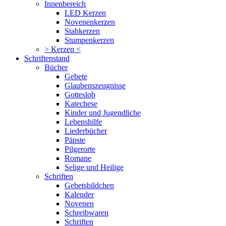
Innenbereich
LED Kerzen
Novenenkerzen
Stabkerzen
Stumpenkerzen
> Kerzen <
Schriftenstand
Bücher
Gebete
Glaubenszeugnisse
Gotteslob
Katechese
Kinder und Jugendliche
Lebenshilfe
Liederbücher
Päpste
Pilgerorte
Romane
Selige und Heilige
Schriften
Gebetsbildchen
Kalender
Novenen
Schreibwaren
Schriften