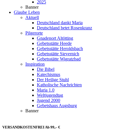
2025
Banner
Glaube Leben
Aktuell
Deutschland dankt Maria
Deutschland betet Rosenkranz
Pilgerorte
Gnadenort Altötting
Gebetsstätte Heede
Gebetsstätte Heroldsbach
Gebetsstätte Sievernich
Gebetsstätte Wigratzbad
Inspiration
Die Bibel
Katechismus
Der Heilige Stuhl
Katholische Nachrichten
Maria 1.0
Weltjugendtag
Jugend 2000
Gebetshaus Augsburg
Banner
VERSANDKOSTENFREI Ab 99,– €