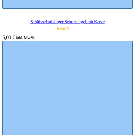
Schlüsselanhänger Schutzengel mit Kerze
0
von 5
5,00
€
inkl. MwSt