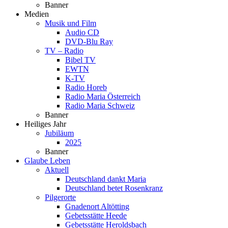
Banner
Medien
Musik und Film
Audio CD
DVD-Blu Ray
TV – Radio
Bibel TV
EWTN
K-TV
Radio Horeb
Radio Maria Österreich
Radio Maria Schweiz
Banner
Heiliges Jahr
Jubiläum
2025
Banner
Glaube Leben
Aktuell
Deutschland dankt Maria
Deutschland betet Rosenkranz
Pilgerorte
Gnadenort Altötting
Gebetsstätte Heede
Gebetsstätte Heroldsbach