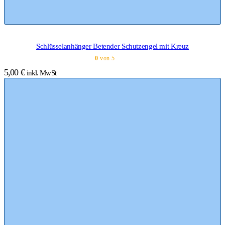
Schlüsselanhänger Betender Schutzengel mit Kreuz
0
von 5
5,00
€
inkl. MwSt