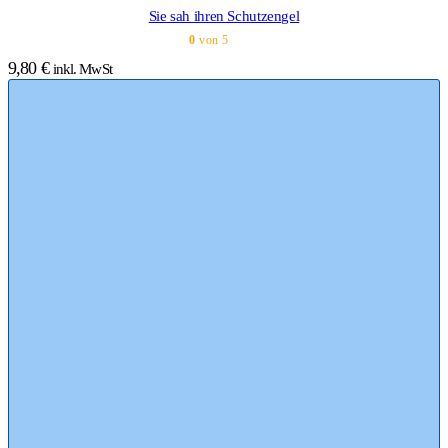
Sie sah ihren Schutzengel
0
von 5
9,80
€
inkl. MwSt