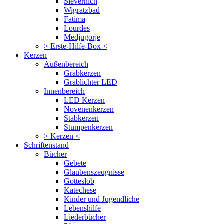
Sievernich
Wigratzbad
Fatima
Lourdes
Medjugorje
> Erste-Hilfe-Box <
Kerzen
Außenbereich
Grabkerzen
Grablichter LED
Innenbereich
LED Kerzen
Novenenkerzen
Stabkerzen
Stumpenkerzen
> Kerzen <
Schriftenstand
Bücher
Gebete
Glaubenszeugnisse
Gotteslob
Katechese
Kinder und Jugendliche
Lebenshilfe
Liederbücher