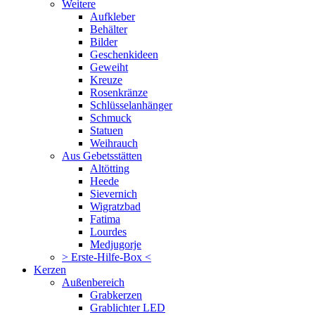
Weitere
Aufkleber
Behälter
Bilder
Geschenkideen
Geweiht
Kreuze
Rosenkränze
Schlüsselanhänger
Schmuck
Statuen
Weihrauch
Aus Gebetsstätten
Altötting
Heede
Sievernich
Wigratzbad
Fatima
Lourdes
Medjugorje
> Erste-Hilfe-Box <
Kerzen
Außenbereich
Grabkerzen
Grablichter LED