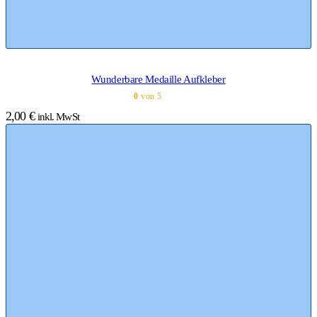
Wunderbare Medaille Aufkleber
0
von 5
2,00
€
inkl. MwSt