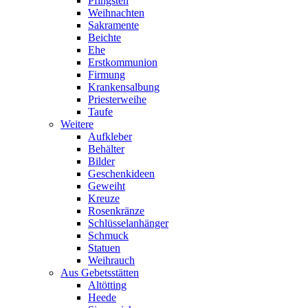
Pfingsten
Weihnachten
Sakramente
Beichte
Ehe
Erstkommunion
Firmung
Krankensalbung
Priesterweihe
Taufe
Weitere
Aufkleber
Behälter
Bilder
Geschenkideen
Geweiht
Kreuze
Rosenkränze
Schlüsselanhänger
Schmuck
Statuen
Weihrauch
Aus Gebetsstätten
Altötting
Heede