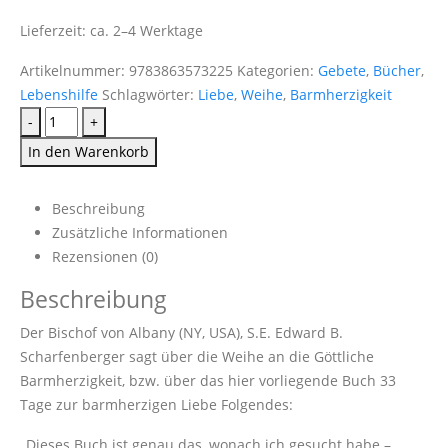
Lieferzeit:
ca. 2–4 Werktage
Artikelnummer:
9783863573225
Kategorien:
Gebete
,
Bücher
,
Lebenshilfe
Schlagwörter:
Liebe
,
Weihe
,
Barmherzigkeit
-
+
In den Warenkorb
Beschreibung
Zusätzliche Informationen
Rezensionen (0)
Beschreibung
Der Bischof von Albany (NY, USA), S.E. Edward B.
Scharfenberger sagt über die Weihe an die Göttliche
Barmherzigkeit, bzw. über das hier vorliegende Buch 33
Tage zur barmherzigen Liebe Folgendes:
„Dieses Buch ist genau das, wonach ich gesucht habe –